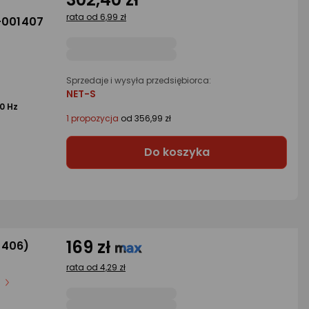
rata od 6,99 zł
-001407
Sprzedaje i wysyła przedsiębiorca:
NET-S
0 Hz
1 propozycja
od 356,99 zł
Do koszyka
169 zł
0406)
rata od 4,29 zł
b