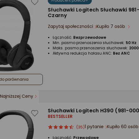
Producent poleca
Słuchawki Logitech Słuchawki 981
Czarny
Zapytaj społeczności
Kupiło 7 osób
Łączność:
Bezprzewodowe
Min. pasmo przenoszenia słuchawek:
50 Hz
Maks. pasmo przenoszenia słuchawek:
2000
Aktywna redukcja hałasu ANC:
Bez ANC
do porównania
Najniższej Ceny
Słuchawki Logitech H390 (981-00
BESTSELLER
1 pytanie
Kupiło 60 osó
ocena
Ocena
(35)
produktu
produktu
Łączność:
Przewodowe