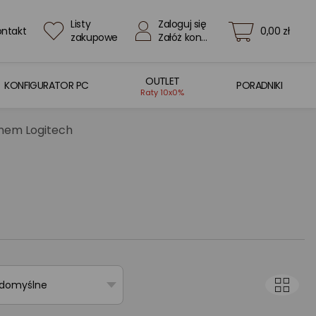
Listy
Zaloguj się
ontakt
0,00 zł
zakupowe
Załóż konto
OUTLET
KONFIGURATOR PC
PORADNIKI
Raty 10x0%
onem Logitech
 domyślne