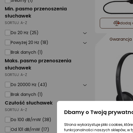
Srebrny (1)
Min. pasmo przenoszenia
słuchawek
SORTUJ:
A-Z
dodaj 
Do 20 Hz (25)
Gwarancja 
Powyżej 20 Hz (18)
Brak danych (1)
Maks. pasmo przenoszenia
słuchawek
SORTUJ:
A-Z
Do 20000 Hz (43)
Brak danych (1)
Czułość słuchawek
SORTUJ:
A-Z
Dbamy o Twoją prywatn
Do 100 dB/mW (38)
Strona wykorzystuje pliki cookies, któ
Od 101 dB/mW (17)
dodaj 
funkcjonalności naszych sklepów, w t