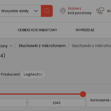
Wybierz
K
Wszystkie działy
kod pocztowy
ODBIERZ KOD RABATOWY
WYPRZEDAŻ
Słuchawki z mikrofonem
Słuchawki z mikrof
fony
64)
Producent:
Logitech
Sortowanie