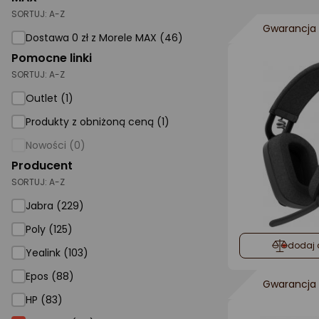
SORTUJ:
A-Z
AGD małe
Gwarancja 
Dostawa 0 zł z Morele MAX (46)
Dom i ogród
Pomocne linki
SORTUJ:
A-Z
Biuro i firma
Outlet (1)
Sport i turystyka
Produkty z obniżoną ceną (1)
Zabawki i dziecko
Nowości (0)
Uroda i zdrowie
Producent
SORTUJ:
Supermarket
A-Z
Jabra (229)
Strefa marek
Poly (125)
dodaj 
Yealink (103)
Epos (88)
Gwarancja 
HP (83)
Logitech