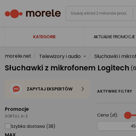
KATEGORIE
AKTUALNE PROMOCJE
morele.net
Telewizory i audio
Słuchawki i mikro
Laptopy
Słuchawki z mikrofonem Logitech
(
Komputery
Podzespoły komputerowe
ZAPYTAJ EKSPERTÓW
Gaming
AKTYWNE FILTRY
Smartfony i smartwatche
Promocje
Telewizory i audio
Cena (zł):
SORTUJ:
A-Z
Foto i kamery
Szybka dostawa (38)
MAX
AGD duże