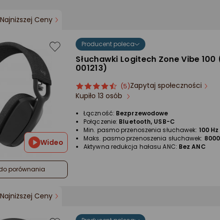
Najniższej Ceny
Producent poleca
Słuchawki Logitech Zone Vibe 100 
001213)
Zapytaj społeczności
ocena
Ocena
(5)
Kupiło 13 osób
produktu
produktu
4.5/5
Łączność:
Bezprzewodowe
gwiazdki
Połączenie:
Bluetooth, USB-C
Min. pasmo przenoszenia słuchawek:
100 Hz
Maks. pasmo przenoszenia słuchawek:
8000
Wideo
Aktywna redukcja hałasu ANC:
Bez ANC
do porównania
Najniższej Ceny