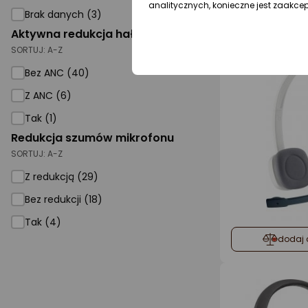
analitycznych, konieczne jest zaakce
Brak danych (3)
Gwarancja 
Aktywna redukcja hałasu ANC
SORTUJ:
A-Z
Bez ANC (40)
Z ANC (6)
Tak (1)
Redukcja szumów mikrofonu
SORTUJ:
A-Z
Z redukcją (29)
Bez redukcji (18)
Tak (4)
dodaj 