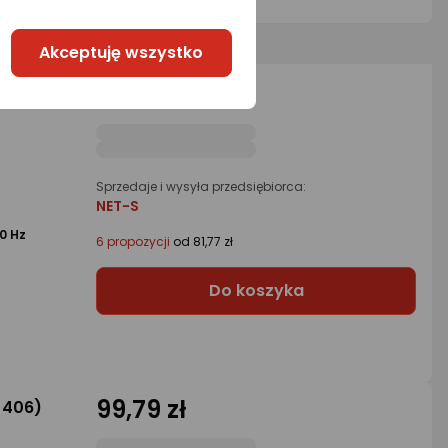
Akceptuję wszystko
73,66 zł
0350)
Sprzedaje i wysyła przedsiębiorca:
NET-S
0 Hz
6 propozycji
od 81,77 zł
Do koszyka
99,79 zł
0406)