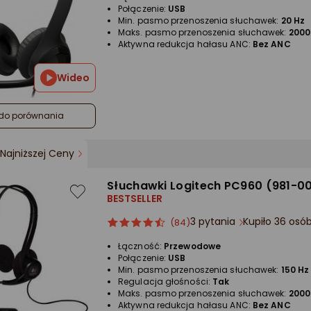
4.5/5
Połączenie:
USB
gwiazdki
Min. pasmo przenoszenia słuchawek:
20 Hz
Maks. pasmo przenoszenia słuchawek:
2000
Aktywna redukcja hałasu ANC:
Bez ANC
Wideo
do porównania
Najniższej Ceny
Słuchawki Logitech PC960 (981-0
BESTSELLER
3 pytania
Kupiło 36 osó
ocena
Ocena
(84)
produktu
produktu
Łączność:
Przewodowe
4.5/5
Połączenie:
USB
gwiazdki
Min. pasmo przenoszenia słuchawek:
150 Hz
Regulacja głośności:
Tak
Maks. pasmo przenoszenia słuchawek:
2000
Aktywna redukcja hałasu ANC:
Bez ANC