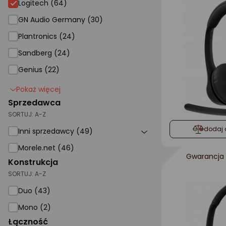
Logitech (64)
GN Audio Germany (30)
Plantronics (24)
Sandberg (24)
Genius (22)
Pokaż więcej
Sprzedawca
SORTUJ:
A-Z
dodaj 
Inni sprzedawcy (49)
Morele.net (46)
Gwarancja 
Konstrukcja
SORTUJ:
A-Z
Duo (43)
Mono (2)
Łączność