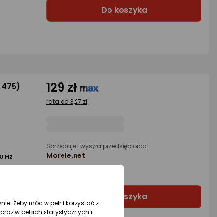
Do koszyka
129 zł
0475)
rata od 3,27 zł
Sprzedaje i wysyła przedsiębiorca:
Morele.net
0 Hz
9 propozycji
od 90,09 zł
Do koszyka
wnie. Żeby móc w pełni korzystać z
oraz w celach statystycznych i