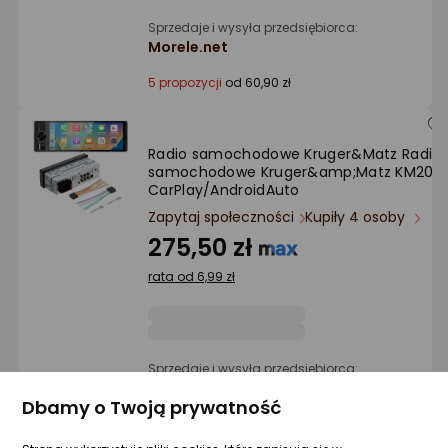
Sprzedaje i wysyła przedsiębiorca:
Morele.net
5 propozycji
od 60,90 zł
Radio samochodowe Kruger&Matz Radio
samochodowe Kruger&amp;Matz KM2016
CarPlay/AndroidAuto
Zapytaj społeczności
Kupiły 4 osoby
275,50 zł
rata od 6,99 zł
Sprzedaje i wysyła przedsiębiorca:
Morele.net
Dbamy o Twoją prywatność