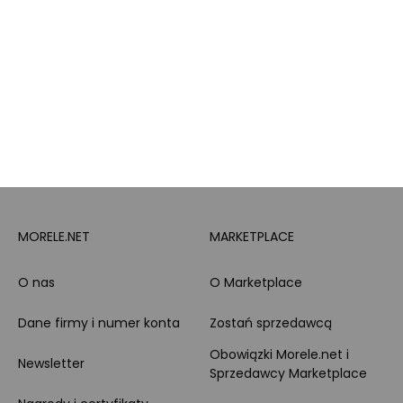
doradztwo produktowe
PayPo
Opinie o Morele.net
Całodobowe wsparcie
Raty
Klienta
Leasing
Zakupy dla firmy
MORELE.NET
MARKETPLACE
O nas
O Marketplace
Dane firmy i numer konta
Zostań sprzedawcą
Obowiązki Morele.net i
Newsletter
Sprzedawcy Marketplace