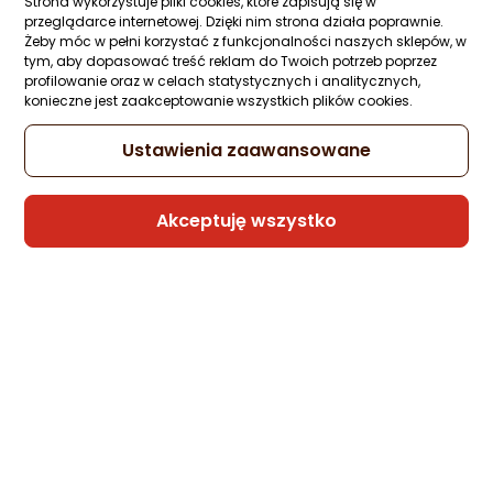
Strona wykorzystuje pliki cookies, które zapisują się w
Radio samochodowe Kruger&Matz KM201
przeglądarce internetowej. Dzięki nim strona działa poprawnie.
Żeby móc w pełni korzystać z funkcjonalności naszych sklepów, w
Zapytaj społeczności
Kupiły 4 osoby
tym, aby dopasować treść reklam do Twoich potrzeb poprzez
79,29 zł
profilowanie oraz w celach statystycznych i analitycznych,
konieczne jest zaakceptowanie wszystkich plików cookies.
Ustawienia zaawansowane
Sprzedaje i wysyła przedsiębiorca:
Morele.net
Akceptuję wszystko
Radio samochodowe Muse Muse M-195
Car Radio with Bluetooth, 4 x 40 W
Zapytaj społeczności
Kupiły 3 osoby
134,54 zł
rata od 3,41 zł