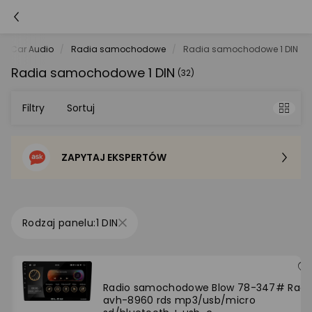
Car Audio
Radia samochodowe
Radia samochodowe 1 DIN
Radia samochodowe 1 DIN
(32)
Filtry
Sortuj
ZAPYTAJ EKSPERTÓW
Sortowanie domyślne
Cena - od najniższej
1 DIN
Cena - od najwyższej
Po popularności
Radio samochodowe Blow 78-347# Radi
avh-8960 rds mp3/usb/micro