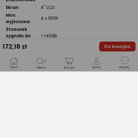
Ekran:
4" LCD
Moc
4 x 60W
wyjściowa:
Stosunek
sygnału do
>=40db
szumu:
172
,18 zł
Do koszyka
Pasmo
(100hz~10khz) +/- 6db
przenoszenia:
Zakres
Start
Konto
Więcej
Menu
Koszyk
częstotliwości
87.5MHZ~108MHZ
odbioru:
Czułość na
szumy:
Wsparcie
RMVB/RM/FLV/3GP/MPEG/DIVX/AVI/XVID/DAT
formatów:
...
Wsparcie
MP3/WMA/WAV/OGG/APE/AAC/FLAC ...
formatów:
Wsparcie
JPG/BMP/PNG ..
formatów: