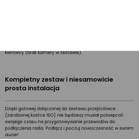
Pełna kompatybilność z kamerą cofania
Nasze radio w pełni funkcjonuje z kamerami cofania, dzięki
czemu na pewno ułatwi to parkowanie niejednemu
kierowcy (brak kamery w zestawie).
Kompletny zestaw i niesamowicie
prosta instalacja
Dzięki gotowej dołączonej do zestawu przejściówce
(zarobionej kostce ISO) nie będziesz musiał poświęcać
swojego czasu na przygotowywanie przewodów do
podłączenia radia. Podłącz i poczuj nowoczesność w swoim
aucie!