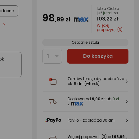
lub u Ciebie
odobne
już
jutro
! za
98
,99 zł
103,22 zł
i
Więcej
propozycji (3)
Ostatnie sztuki
Do koszyka
1
ok
Zamów teraz, aby odebrać za
ok.
5 dni
(wtorek)
Dostawa od
9,90 zł
lub
0 zł
z
PayPo - zapłać za 30 dni
Więcej propozycji
(3)
od
98,99