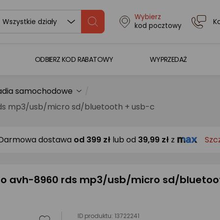
Wybierz
K
Wszystkie działy
kod pocztowy
ODBIERZ KOD RABATOWY
WYPRZEDAŻ
adia samochodowe
s mp3/usb/micro sd/bluetooth + usb-c
Darmowa dostawa
od
399 zł
lub od
39,99 zł
z
Szc
o avh-8960 rds mp3/usb/micro sd/bluetoo
ID produktu:
13722241