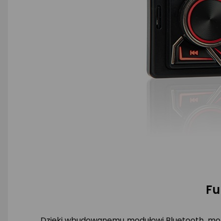
Fu
Dzięki wbudowanemu modułowi Bluetooth, moż