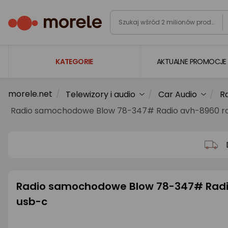
KATEGORIE
AKTUALNE PROMOCJE
morele.net
Telewizory i audio
Car Audio
R
Laptopy
Radio samochodowe Blow 78-347# Radio avh-8960 rd
Komputery
Podzespoły komputerowe
Gaming
Smartfony i smartwatche
Radio samochodowe Blow 78-347# Radi
Telewizory i audio
usb-c
Foto i kamery
AGD duże