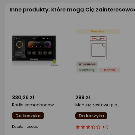
Inne produkty, które mogą Cię zainteresowa
330,26 zł
289 zł
Radio samochodowe Blow AVH-9930 2DIN 7cal GPS
Montaż zestawu piekarnik z płytą
Do koszyka
Do koszyka
ocena
ocena
Ocena
Kupiła 1 osoba
(7)
produktu
produktu
produktu