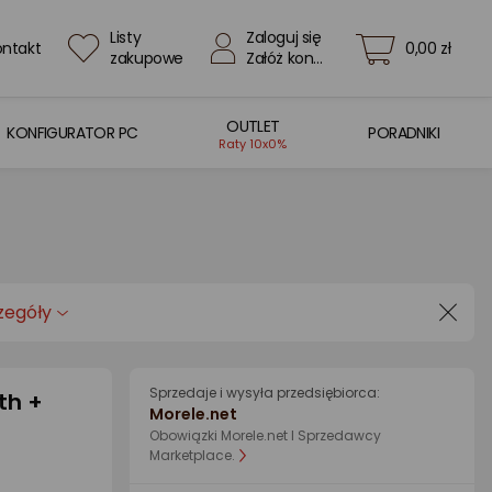
Listy
Zaloguj się
ontakt
0,00 zł
zakupowe
Załóż konto
OUTLET
KONFIGURATOR PC
PORADNIKI
Raty 10x0%
zegóły
Sprzedaje i wysyła przedsiębiorca:
th +
Morele.net
Obowiązki Morele.net I Sprzedawcy
Marketplace.