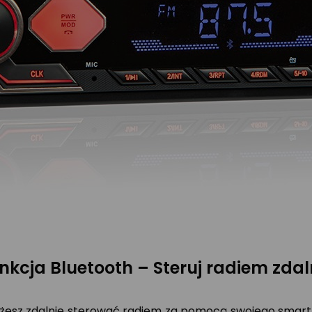
nkcja Bluetooth – Steruj radiem zdal
esz zdalnie sterować radiem za pomocą swojego smartfo