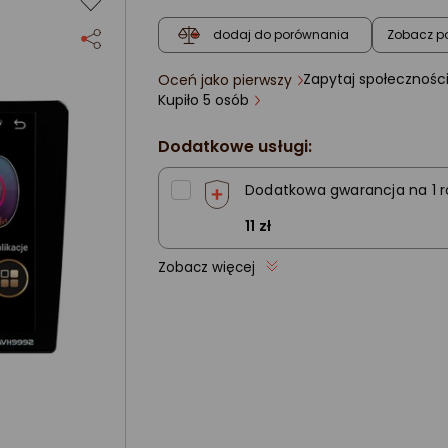
Zobacz p
dodaj do porównania
Zapytaj społecznośc
Oceń jako pierwszy
ocena
Kupiło 5 osób
produktu
0/5
gwiazdki
Dodatkowe usługi:
Dodatkowa gwarancja na 1 r
11 zł
Zobacz więcej