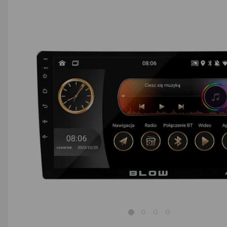
AGD małe
Dom i ogród
Biuro i firma
Sport i turystyka
Zabawki i dziecko
Uroda i zdrowie
Supermarket
Strefa marek