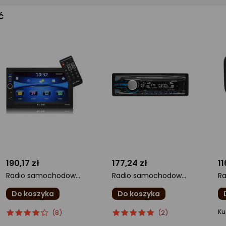
ć
190,17 zł
177,24 zł
11
Radio samochodowe Blow AVH-9810 (78-219#)
Radio samochodowe Sencor SCT5017BMR
Do koszyka
Do koszyka
ocena
Ocena
ocena
Ocena
o
Ku
(8)
(2)
produktu
produktu
produktu
produktu
pr