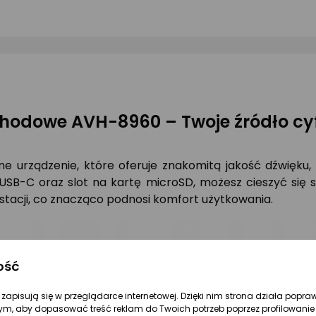
4/5
5/5
0/
gwiazdki
gwiazdki
gw
odowe AVH-8960 – Twoje źródło cy
rządzenie, które oferuje znakomitą jakość dźwięku, el
USB-C oraz slot na kartę microSD, możesz cieszyć się s
tacji, co znacząco podnosi komfort użytkowania.
ość
re zapisują się w przeglądarce internetowej. Dzięki nim strona działa popra
ym, aby dopasować treść reklam do Twoich potrzeb poprzez profilowanie 