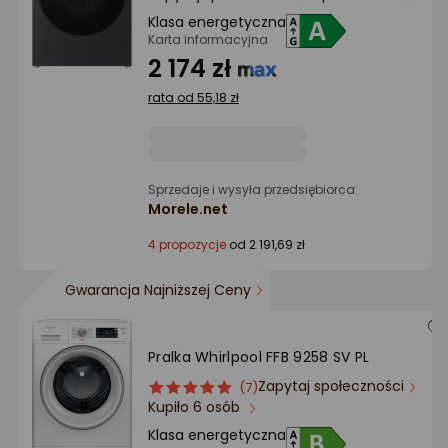
Ocena: od najlepszej
Klasa energetyczna
Karta informacyjna
2 174 zł
Po ilości komentarzy
rata od 55,18 zł
Sprzedaje i wysyła przedsiębiorca:
Morele.net
4 propozycje
od 2 191,69 zł
Gwarancja Najniższej Ceny
Pralka Whirlpool FFB 9258 SV PL
Zapytaj społeczności
ocena
Ocena
(7)
Kupiło 6 osób
produktu
produktu
5/5
Klasa energetyczna