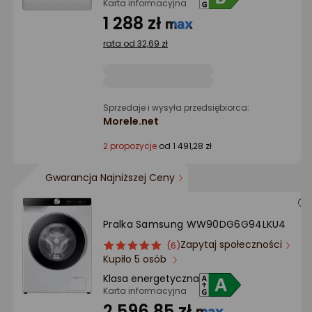
gwiazdki
Karta informacyjna
1 288 zł
rata od 32,69 zł
Sprzedaje i wysyła przedsiębiorca:
Morele.net
2 propozycje
od 1 491,28 zł
Gwarancja Najniższej Ceny
Pralka Samsung WW90DG6G94LKU4
Zapytaj społeczności
ocena
Ocena
(6)
Kupiło 5 osób
produktu
produktu
5/5
Klasa energetyczna
gwiazdki
Karta informacyjna
2 596,85 zł