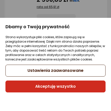
rata od 65,91 zł
Dbamy o Twoją prywatność
Sprzedaje i wysyła przedsiębiorca:
Morele.net
Strona wykorzystuje pliki cookies, które zapisują się w
przeglądarce internetowej. Dzięki nim strona działa poprawnie.
3 propozycje
od 2 638,01 zł
Żeby móc w pełni korzystać z funkcjonalności naszych sklepów, w
tym, aby dopasować treść reklam do Twoich potrzeb poprzez
profilowanie oraz w celach statystycznych i analitycznych,
konieczne jest zaakceptowanie wszystkich plików cookies.
Pralka LG F2WR508SBW
Zapytaj społeczności
Kupiło 5 osób
Ustawienia zaawansowane
Klasa energetyczna
Karta informacyjna
1 751,02 zł
Akceptuję wszystko
rata od 44,44 zł