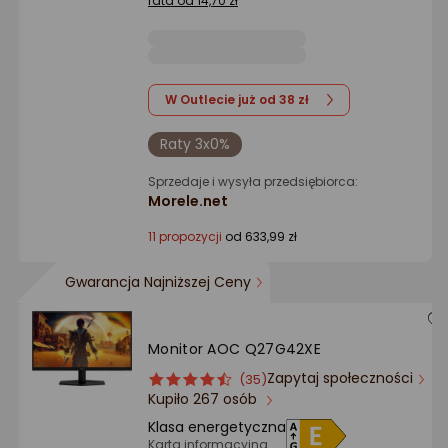
rata od 14,70 zł
W Outlecie już od 38 zł
Raty 3x0%
Sprzedaje i wysyła przedsiębiorca:
Morele.net
11 propozycji
od 633,99 zł
Gwarancja Najniższej Ceny
Monitor AOC Q27G42XE
Zapytaj społeczności
ocena
Ocena
(35)
Kupiło 267 osób
produktu
produktu
4.5/5
Klasa energetyczna
gwiazdki
Karta informacyjna