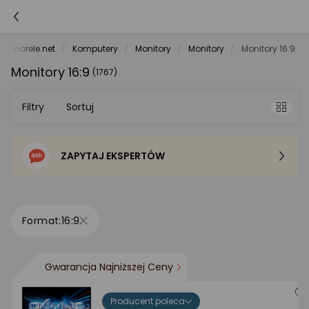
morele.net
Komputery
Monitory
Monitory
Monitory 16:9
Monitory 16:9
(1767)
Filtry
Sortuj
ZAPYTAJ EKSPERTÓW
Sortowanie domyślne
Cena - od najniższej
16:9
Cena - od najwyższej
Gwarancja Najniższej Ceny
Po popularności
Producent poleca