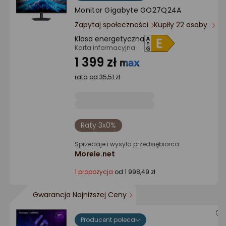
Ocena: od najlepszej
Monitor Gigabyte GO27Q24A
Zapytaj społeczności
Kupiły 22 osoby
Po ilości komentarzy
Klasa energetyczna
Karta informacyjna
1 399 zł
rata od 35,51 zł
Raty 3x0%
Sprzedaje i wysyła przedsiębiorca:
Morele.net
1 propozycja
od 1 998,49 zł
Gwarancja Najniższej Ceny
Producent poleca