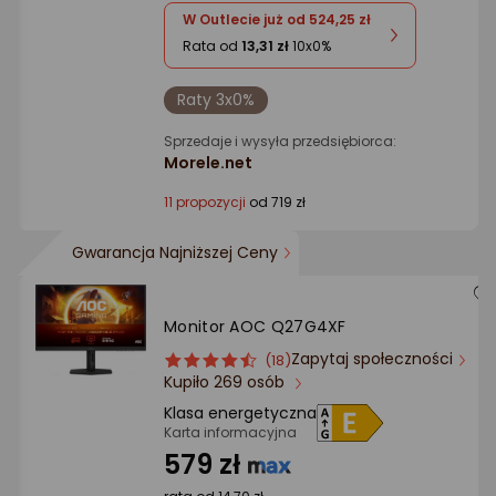
W Outlecie już od 524,25 zł
Rata od
13,31 zł
10x0%
Raty 3x0%
Sprzedaje i wysyła przedsiębiorca:
Morele.net
11 propozycji
od 719 zł
Gwarancja Najniższej Ceny
Monitor AOC Q27G4XF
Zapytaj społeczności
ocena
Ocena
(18)
Kupiło 269 osób
produktu
produktu
4.5/5
Klasa energetyczna
gwiazdki
Karta informacyjna
579 zł