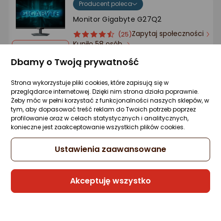
Producent poleca
Monitor Gigabyte G27Q2
Zapytaj społeczności
ocena
Ocena
(25)
Kupiło 58 osób
produktu
produktu
Wideo
4.5/5
Klasa energetyczna
Dbamy o Twoją prywatność
gwiazdki
Karta informacyjna
669 zł
Strona wykorzystuje pliki cookies, które zapisują się w
przeglądarce internetowej. Dzięki nim strona działa poprawnie.
rata od 16,98 zł
Żeby móc w pełni korzystać z funkcjonalności naszych sklepów, w
tym, aby dopasować treść reklam do Twoich potrzeb poprzez
profilowanie oraz w celach statystycznych i analitycznych,
konieczne jest zaakceptowanie wszystkich plików cookies.
W Outlecie już od 599 zł
Ustawienia zaawansowane
Rata od
15,20 zł
10x0%
Raty 3x0%
Akceptuję wszystko
Sprzedaje i wysyła przedsiębiorca:
Morele.net