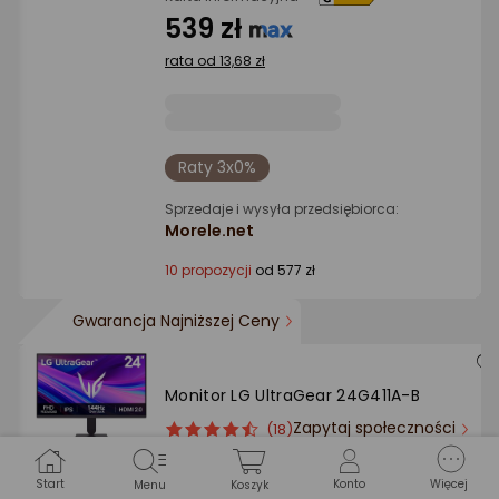
539 zł
rata od 13,68 zł
Raty 3x0%
Sprzedaje i wysyła przedsiębiorca:
Morele.net
10 propozycji
od 577 zł
Gwarancja Najniższej Ceny
Monitor LG UltraGear 24G411A-B
Zapytaj społeczności
ocena
Ocena
(18)
Kupiły 253 osoby
produktu
produktu
Wideo
4.5/5
Klasa energetyczna
Start
Konto
Więcej
Menu
Koszyk
gwiazdki