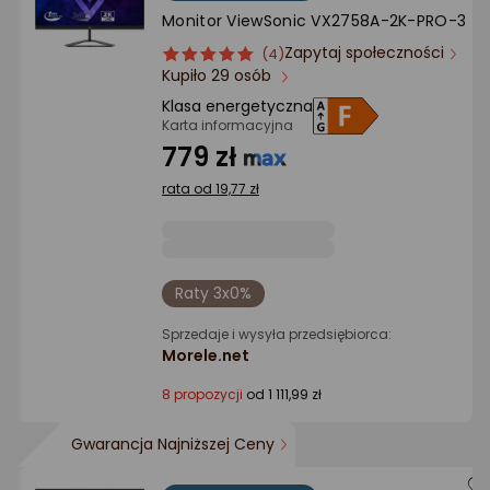
Monitor ViewSonic VX2758A-2K-PRO-3
Zapytaj społeczności
ocena
Ocena
(4)
Kupiło 29 osób
produktu
produktu
5/5
Klasa energetyczna
gwiazdki
Karta informacyjna
779 zł
rata od 19,77 zł
Raty 3x0%
Sprzedaje i wysyła przedsiębiorca:
Morele.net
8 propozycji
od 1 111,99 zł
Gwarancja Najniższej Ceny