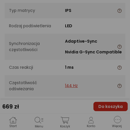
Typ matrycy
IPS
Rodzaj podświetlenia
LED
Adaptive-Sync
Synchronizacja
częstotliwości
Nvidia G-Sync Compatible
Czas reakcji
1 ms
Częstotliwość
144 Hz
odświeżania
Jasność
350 cd/m2
669
zł
Do koszyka
Kontrast statyczny
1500:1
Start
Konto
Więcej
Menu
Koszyk