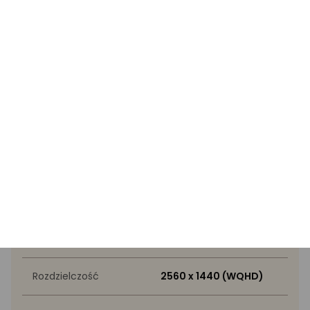
Specyfikacja
Wyróżnione przez eksperta
Częstotliwość
144 Hz
odświeżania
Podstawowe złącza
DisplayPort x1, HDMI x1
Przekątna ekranu
27"
Rozdzielczość
2560 x 1440 (WQHD)