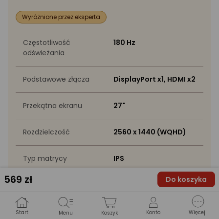
Wyróżnione przez eksperta
Częstotliwość
180 Hz
odświeżania
Podstawowe złącza
DisplayPort x1, HDMI x2
Przekątna ekranu
27"
Rozdzielczość
2560 x 1440 (WQHD)
Typ matrycy
IPS
569
zł
Do koszyka
PRODUKT
Start
Konto
Więcej
Menu
Koszyk