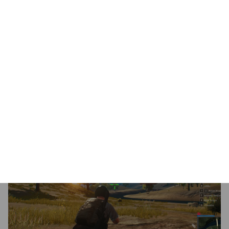
upływający czas gry.
Crosshair
- pozwala włączyć celowniki, które
pomagają poprawić celność w strzelankach.
Aim Stabilizer
- zmniejsza rozmycie ruchu, co
poprawia klarowność obrazu, ułatwiając śledzenie
toru pocisku i celowanie.