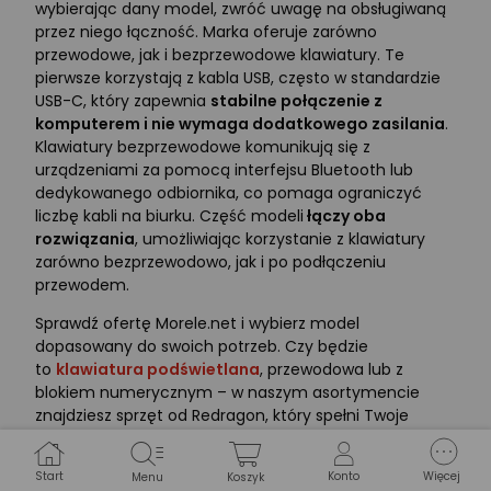
wybierając dany model, zwróć uwagę na obsługiwaną
przez niego łączność. Marka oferuje zarówno
przewodowe, jak i bezprzewodowe klawiatury. Te
pierwsze korzystają z kabla USB, często w standardzie
USB-C, który zapewnia
stabilne połączenie z
komputerem i nie wymaga dodatkowego zasilania
.
Klawiatury bezprzewodowe komunikują się z
urządzeniami za pomocą interfejsu Bluetooth lub
dedykowanego odbiornika, co pomaga ograniczyć
liczbę kabli na biurku. Część modeli
łączy oba
rozwiązania
, umożliwiając korzystanie z klawiatury
zarówno bezprzewodowo, jak i po podłączeniu
przewodem.
Sprawdź ofertę Morele.net i wybierz model
dopasowany do swoich potrzeb. Czy będzie
to
klawiatura podświetlana
, przewodowa lub z
blokiem numerycznym – w naszym asortymencie
znajdziesz sprzęt od Redragon, który spełni Twoje
wymagania.
FAQ – najczęściej zadawane pytania
Start
Konto
Więcej
Menu
Koszyk