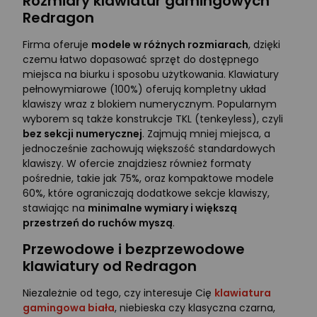
Rozmiary klawiatur gamingowych
Redragon
Firma oferuje
modele w różnych rozmiarach
, dzięki
czemu łatwo dopasować sprzęt do dostępnego
miejsca na biurku i sposobu użytkowania. Klawiatury
pełnowymiarowe (100%) oferują kompletny układ
klawiszy wraz z blokiem numerycznym. Popularnym
wyborem są także konstrukcje TKL (tenkeyless), czyli
bez sekcji numerycznej
. Zajmują mniej miejsca, a
jednocześnie zachowują większość standardowych
klawiszy. W ofercie znajdziesz również formaty
pośrednie, takie jak 75%, oraz kompaktowe modele
60%, które ograniczają dodatkowe sekcje klawiszy,
stawiając na
minimalne wymiary i większą
przestrzeń do ruchów myszą
.
Przewodowe i bezprzewodowe
klawiatury od Redragon
Niezależnie od tego, czy interesuje Cię
klawiatura
gamingowa biała
, niebieska czy klasyczna czarna,