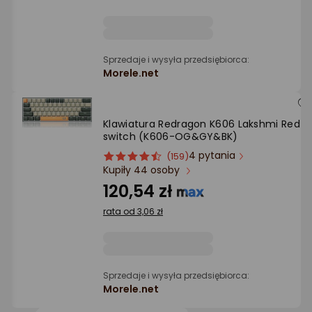
Sprzedaje i wysyła przedsiębiorca:
Morele.net
Klawiatura Redragon K606 Lakshmi Red
switch (K606-OG&GY&BK)
4 pytania
ocena
Ocena
(159)
Kupiły 44 osoby
produktu
produktu
4.5/5
120,54 zł
gwiazdki
rata od 3,06 zł
Sprzedaje i wysyła przedsiębiorca:
Morele.net