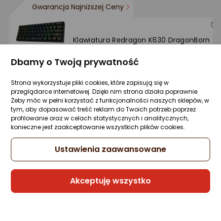
Gwarancja Najniższej Ceny
Klawiatura Redragon K630 DragonBorn
Outemu Red (RED-K630RGB)
Dbamy o Twoją prywatność
20 pytań
Kupiło 35 osób
ocena
Ocena
(32)
produktu
produktu
139,99 zł
4.5/5
Strona wykorzystuje pliki cookies, które zapisują się w
przeglądarce internetowej. Dzięki nim strona działa poprawnie.
rata od 3,55 zł
gwiazdki
Żeby móc w pełni korzystać z funkcjonalności naszych sklepów, w
tym, aby dopasować treść reklam do Twoich potrzeb poprzez
profilowanie oraz w celach statystycznych i analitycznych,
konieczne jest zaakceptowanie wszystkich plików cookies.
W Outlecie już od 95,19 zł
Ustawienia zaawansowane
Sprzedaje i wysyła przedsiębiorca:
Morele.net
Akceptuję wszystko
Klawiatura Redragon K688GB Bragi Drago
Growl (K688GB-RGB-PRO)