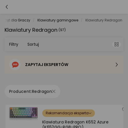
Sprzęt dla Graczy
Klawiatury gamingowe
Klawiatury Redragon
Klawiatury Redragon
(97)
Filtry
Sortuj
ZAPYTAJ EKSPERTÓW
Sortowanie domyślne
Cena - od najniższej
Redragon
Cena - od najwyższej
Rekomendacja eksperta
Po popularności
Klawiatura Redragon K652 Azure
(K652GG-RGB-PRO)