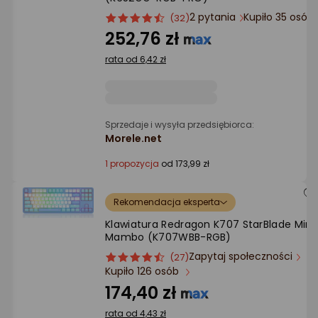
Ocena: od najlepszej
2 pytania
Kupiło 35 osób
ocena
Ocena
(32)
produktu
produktu
252,76 zł
Po ilości komentarzy
4.5/5
rata od 6,42 zł
gwiazdki
Sprzedaje i wysyła przedsiębiorca:
Morele.net
1 propozycja
od 173,99 zł
Rekomendacja eksperta
Klawiatura Redragon K707 StarBlade Mint
Mambo (K707WBB-RGB)
Zapytaj społeczności
ocena
Ocena
(27)
Kupiło 126 osób
produktu
produktu
4.5/5
174,40 zł
gwiazdki
rata od 4,43 zł