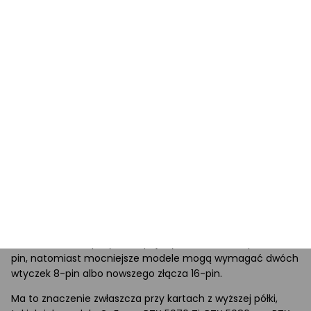
Wpływa na
przepustowość i efektywność przesyłania
danych między GPU a pamięcią,
co przekłada się na
wydajność w grach i aplikacjach wymagających dużej
mocy obliczeniowej. Nowsze i szybsze typy pamięci
zazwyczaj pozwalają na lepsze osiągi, zwłaszcza przy
wyższych rozdzielczościach i bardziej wymagających
teksturach.
Złącza zasilania karty graficznej – na co zwrócić
uwagę?
Przed zakupem karty graficznej warto sprawdzić nie tylko
jej wydajność, ale też sposób zasilania. Różne modele GPU
mogą wymagać innych przewodów zasilających, dlatego
przed montażem trzeba upewnić się, że zasilacz ma
odpowiednie złącza. W tańszych i średniopółkowych
kartach często spotyka się pojedyncze złącze 6-pin lub 8-
pin, natomiast mocniejsze modele mogą wymagać dwóch
wtyczek 8-pin albo nowszego złącza 16-pin.
Ma to znaczenie zwłaszcza przy kartach z wyższej półki,