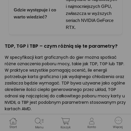
i najmocniejszych GPU,
zwłaszcza w wyższych
seriach NVIDIA GeForce
RTX.
TDP, TGP i TBP – czym różnią się te parametry?
W specyfikacji kart graficznych do gier można spotkać
różne oznaczenia poboru mocy, takie jak TDP, TGP lub TBP.
W praktyce wszystkie pomagają ocenić, ile energii
potrzebuje karta graficzna i jak wydajnego chłodzenia oraz
zasilacza będzie wymagać. TDP bywa używane jako ogólne
określenie ilości ciepła generowanego przez układ, TGP
odnosi się najczęściej do całkowitego poboru mocy karty u
NVIDII, a TBP jest podobnym parametrem stosowanym przy
kartach AMD.
Im wyższa wartość tego parametru, tym większe
wymagania wobec zasilacza i wentylacji obudowy. Do
Start
Konto
Więcej
Menu
Koszyk