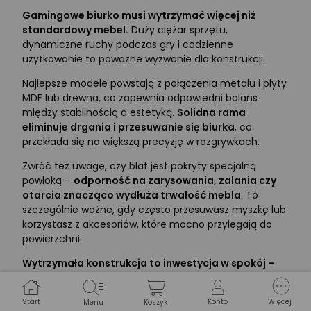
Gamingowe biurko musi wytrzymać więcej niż
standardowy mebel.
Duży ciężar sprzętu,
dynamiczne ruchy podczas gry i codzienne
użytkowanie to poważne wyzwanie dla konstrukcji.
Najlepsze modele powstają z połączenia metalu i płyty
MDF lub drewna, co zapewnia odpowiedni balans
między stabilnością a estetyką.
Solidna rama
eliminuje drgania i przesuwanie się biurka
, co
przekłada się na większą precyzję w rozgrywkach.
Zwróć też uwagę, czy blat jest pokryty specjalną
powłoką –
odporność na zarysowania, zalania czy
otarcia znacząco wydłuża trwałość mebla
. To
szczególnie ważne, gdy często przesuwasz myszkę lub
korzystasz z akcesoriów, które mocno przylegają do
powierzchni.
Wytrzymała konstrukcja to inwestycja w spokój –
nawet podczas najbardziej intensywnych sesji.
Dodatkowe funkcje i akcesoria
Start
Konto
Więcej
Menu
Koszyk