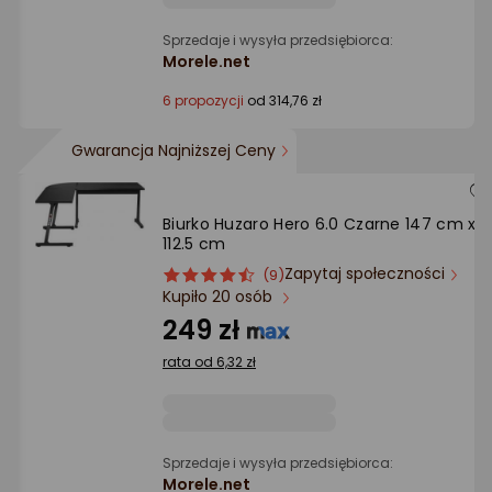
Sprzedaje i wysyła przedsiębiorca:
Morele.net
6 propozycji
od 314,76 zł
Gwarancja Najniższej Ceny
Biurko Huzaro Hero 6.0 Czarne 147 cm x
112.5 cm
Zapytaj społeczności
ocena
Ocena
(9)
Kupiło 20 osób
produktu
produktu
4.5/5
249 zł
gwiazdki
rata od 6,32 zł
Sprzedaje i wysyła przedsiębiorca:
Morele.net