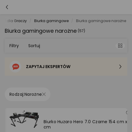
rzęt dla Graczy
Biurka gamingowe
Biurka gamingowe narożne
Biurka gamingowe narożne
(57)
Filtry
Sortuj
ZAPYTAJ EKSPERTÓW
Sortowanie domyślne
Cena - od najniższej
Narożne
Cena - od najwyższej
Po popularności
Biurko Huzaro Hero 7.0 Czarne 154 cm x 11
cm