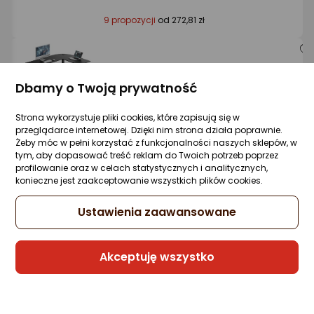
9 propozycji
od 272,81 zł
Biurko SENSE7 Rong narożne czarne
Dbamy o Twoją prywatność
Zapytaj społeczności
Kupiło 19 osób
399 zł
Strona wykorzystuje pliki cookies, które zapisują się w
przeglądarce internetowej. Dzięki nim strona działa poprawnie.
rata od 10,13 zł
Żeby móc w pełni korzystać z funkcjonalności naszych sklepów, w
tym, aby dopasować treść reklam do Twoich potrzeb poprzez
profilowanie oraz w celach statystycznych i analitycznych,
konieczne jest zaakceptowanie wszystkich plików cookies.
W Outlecie już od 347,13 zł
Ustawienia zaawansowane
Rata od
8,81 zł
10x0%
Sprzedaje i wysyła przedsiębiorca:
Akceptuję wszystko
Morele.net