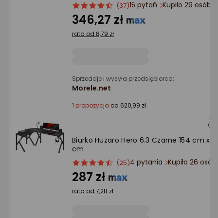
Ocena: od najlepszej
15 pytań
Kupiło 29 osób
ocena
Ocena
(37)
produktu
produktu
346,27 zł
4.5/5
Po ilości komentarzy
rata od 8,79 zł
gwiazdki
Sprzedaje i wysyła przedsiębiorca:
Morele.net
1 propozycja
od 620,99 zł
Biurko Huzaro Hero 6.3 Czarne 154 cm x 4
cm
4 pytania
Kupiło 26 osó
ocena
Ocena
(25)
produktu
produktu
287 zł
4.5/5
rata od 7,28 zł
gwiazdki