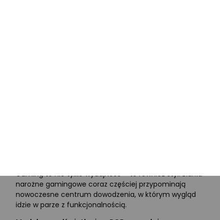
Taki układ pozwala na ustawienie dwóch
monitorów, stacji dokującej, mikrofonu, a nawet
stojaka na figurki lub akcesoria kolekcjonerskie.
Zyskujesz przestrzeń roboczą po obu stronach, co
pozwala na szybką zmianę ustawienia bez
przesuwania całego sprzętu.
W zależności od układu pokoju możesz postawić na
model lewo- lub prawostronny.
To oznacza, że
dopasowanie biurka do konkretnego wnętrza nie
stanowi żadnego problemu – zwłaszcza że wiele
modeli umożliwia swobodną konfigurację już podczas
montażu.
Stylowy design i oświetlenie LED
Gaming to nie tylko wydajność – to również styl. Biurka
narożne gamingowe coraz częściej przypominają
nowoczesne centrum dowodzenia, w którym wygląd
idzie w parze z funkcjonalnością.