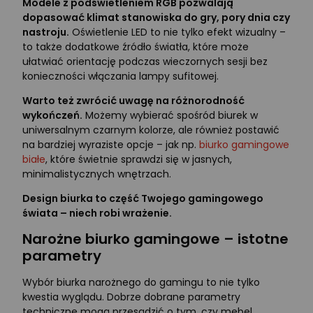
Modele z podświetleniem RGB pozwalają
dopasować klimat stanowiska do gry, pory dnia czy
nastroju.
Oświetlenie LED to nie tylko efekt wizualny –
to także dodatkowe źródło światła, które może
ułatwiać orientację podczas wieczornych sesji bez
konieczności włączania lampy sufitowej.
Warto też zwrócić uwagę na różnorodność
wykończeń.
Możemy wybierać spośród biurek w
uniwersalnym czarnym kolorze, ale również postawić
na bardziej wyraziste opcje – jak np.
biurko gamingowe
białe
, które świetnie sprawdzi się w jasnych,
minimalistycznych wnętrzach.
Design biurka to część Twojego gamingowego
świata – niech robi wrażenie.
Narożne biurko gamingowe – istotne
parametry
Wybór biurka narożnego do gamingu to nie tylko
kwestia wyglądu. Dobrze dobrane parametry
techniczne mogą przesądzić o tym, czy mebel