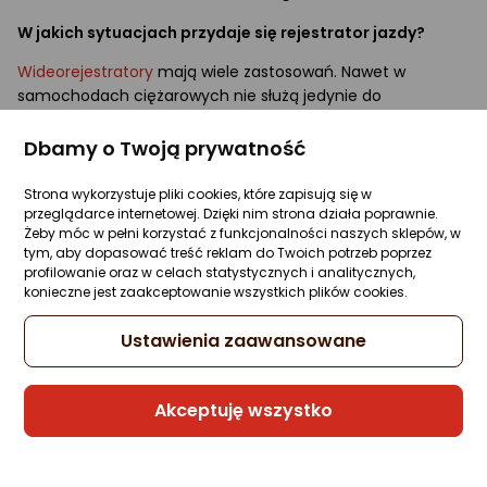
W jakich sytuacjach przydaje się rejestrator jazdy?
Wideorejestratory
mają wiele zastosowań. Nawet w
samochodach ciężarowych nie służą jedynie do
ewentualnej kontroli kierowcy, ale są raczej sposobem na
wyeliminowanie sytuacji spornych. Jeśli na drodze dojdzie
Dbamy o Twoją prywatność
do stłuczki, zarysowania pojazdu lub do innego zdarzenia,
warto mieć w ręku nagranie, które udowodni, jaki był
Strona wykorzystuje pliki cookies, które zapisują się w
przeglądarce internetowej. Dzięki nim strona działa poprawnie.
dokładny przebieg wydarzeń. Taki film może
Żeby móc w pełni korzystać z funkcjonalności naszych sklepów, w
niejednokrotnie uratować przed otrzymaniem mandatu,
tym, aby dopasować treść reklam do Twoich potrzeb poprzez
punktów karnych i przed kłopotami z ubezpieczycielem
profilowanie oraz w celach statystycznych i analitycznych,
pojazdu. Jednak to nie koniec atutów rejestratorów jazdy.
konieczne jest zaakceptowanie wszystkich plików cookies.
Kamery samochodowe (szczególnie te z wyższej półki)
mogą równie dobrze posłużyć, jako sprzęt do tworzenia
Ustawienia zaawansowane
nagrań rekreacyjnych – na przykład zapisów przebytej trasy
widokowej. Wiele kamer posiada również tryb foto, który
umożliwi szybkie i wygodne zrobienie zdjęcia podczas jazdy.
Akceptuję wszystko
Polecane wideorejestratory