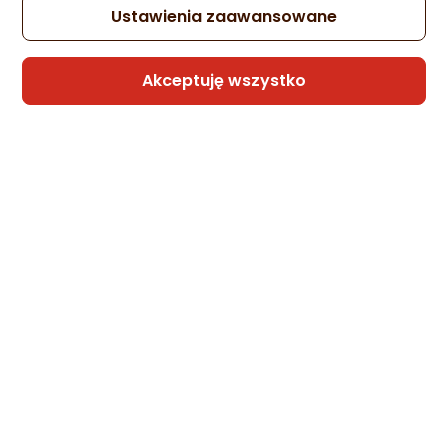
różni modele przeznaczone dla smartfonów z Androidem
Ustawienia zaawansowane
oraz te dedykowane sprzętom marki Apple. Gotowy?
Zapraszamy do lektury.
Akceptuję wszystko
Polecane kable USB
11,28 zł
10,22 zł
Kabel USB Baseus USB-C - USB-C 2 m Czarn ...
Kabel USB Baseus USB-C - USB-C 1 m Czarn ...
(337)
(337)
Na co zwrócić uwagę przy zakupie przewodu do zasilania
baterii urządzeń mobilnych? Najważniejsza jest
kompatybilność z posiadanym modelem sprzętu. Kabel do
szybkiego ładowania USB-C niezgodny ze smartfonem