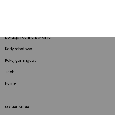
Regulamin sklepu
Koszty gospodarowania
odpadami
Bezpieczeństwo
produktów
Dotacje i dofinansowania
Kody rabatowe
Pokój gamingowy
Tech
Home
SOCIAL MEDIA