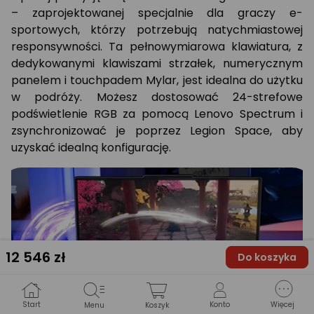
– zaprojektowanej specjalnie dla graczy e-
sportowych, którzy potrzebują natychmiastowej
responsywności. Ta pełnowymiarowa klawiatura, z
dedykowanymi klawiszami strzałek, numerycznym
panelem i touchpadem Mylar, jest idealna do użytku
w podróży. Możesz dostosować 24-strefowe
podświetlenie RGB za pomocą Lenovo Spectrum i
zsynchronizować je poprzez Legion Space, aby
uzyskać idealną konfigurację.
12 546
zł
Do koszyka
Start
Konto
Więcej
Menu
Koszyk