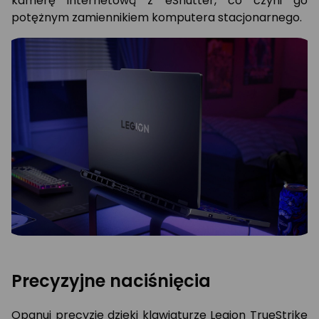
kamerę internetową z eShutter, co czyni go
potężnym zamiennikiem komputera stacjonarnego.
Precyzyjne naciśnięcia
Opanuj precyzję dzięki klawiaturze Legion TrueStrike