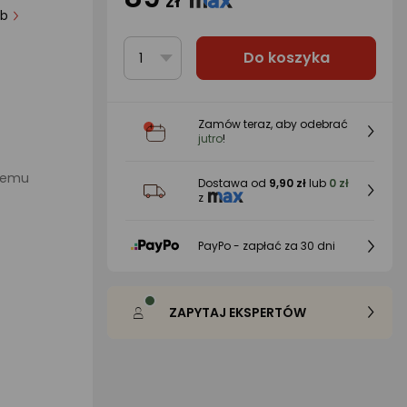
zł
 osób
Do koszyka
1
Zamów teraz, aby odebrać
jutro
!
stemu
Dostawa od
9,90 zł
lub
0 zł
z
PayPo - zapłać za 30 dni
ZAPYTAJ EKSPERTÓW