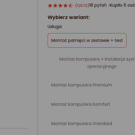
18 pytań
Kupiło 6
Ocena
ocena
(12573)
produktu
produktu
Wybierz wariant:
4.5/5
gwiazdki
Usługa:
,
Montaż pamięci w zestawie + test
zaznaczone
Montaż komputera + Instalacja sy
operacyjnego
Montaż komputera Premium
Montaż komputera Komfort
Montaż komputera Standard