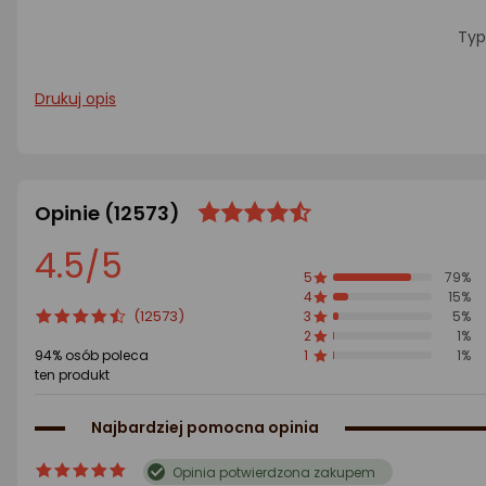
Typ
Drukuj opis
Opinie
(12573)
ocena
Ocena
produktu
produktu
4.5/5
4.5/5
5
79%
gwiazdki
4
15%
ocena
Ocena
(12573)
3
5%
2
1%
produktu
produktu
94% osób poleca
1
1%
4.5/5
ten produkt
gwiazdki
Najbardziej pomocna opinia
ocena
Ocena
Opinia potwierdzona zakupem