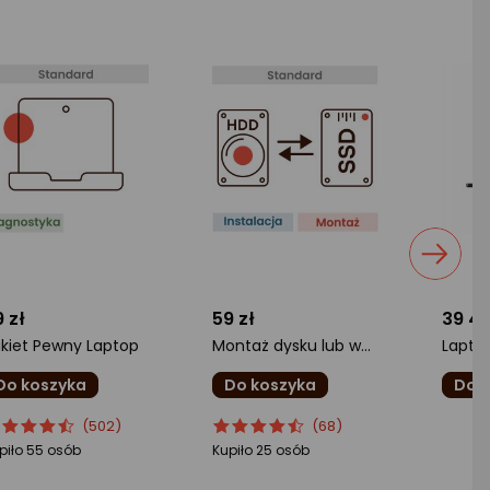
 zł
59 zł
39 44
kiet Pewny Laptop
Montaż dysku lub wymiana HDD na SSD
Do koszyka
Do koszyka
Do 
cena
cena
ocena
Ocena
ocena
(502)
(68)
oduktu
oduktu
produktu
produktu
produ
piło 55 osób
Kupiło 25 osób
5/5
4.5/5
0/5
iazdki
gwiazdki
gwiazd