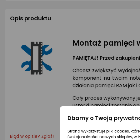
Opis produktu
Montaż pamięci w
PAMIĘTAJ! Przed zakupien
Chcesz zwiększyć wydajnoś
komponent na twoim note
działania pamięci RAM jak 
Cały proces wykonywany je
usterki pamięci zostanie o
Dbamy o Twoją prywatn
Ciesz się nową wydajnością
Strona wykorzystuje pliki cookies, któ
Błąd w opisie? Zgłoś!
funkcjonalności naszych sklepów, w t