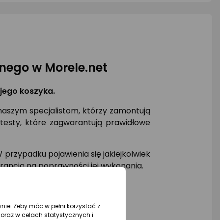
onego w Morele.net
jego koszyka.
aszym specjalistom, którzy zamontują
sty, które zagwarantują prawidłowe
rzypadku pojawienia się jakiejkolwiek
rancją na poprawności jej wykonania.
ź swój czas.
wnie. Żeby móc w pełni korzystać z
oraz w celach statystycznych i