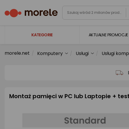
KATEGORIE
AKTUALNE PROMOCJE
morele.net
Komputery
Usługi
Usługi kom
Laptopy
Komputery
Podzespoły komputerowe
Gaming
Montaż pamięci w PC lub Laptopie + tes
Smartfony i smartwatche
Telewizory i audio
Foto i kamery
AGD duże