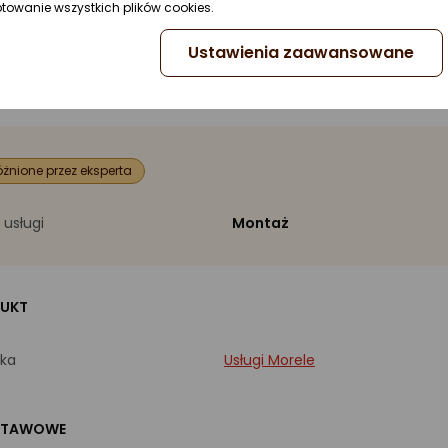
ptowanie wszystkich plików cookies.
Ustawienia zaawansowane
żnione przez eksperta
 usługi
Montaż
UKT
ka
Usługi Morele
STAWOWE