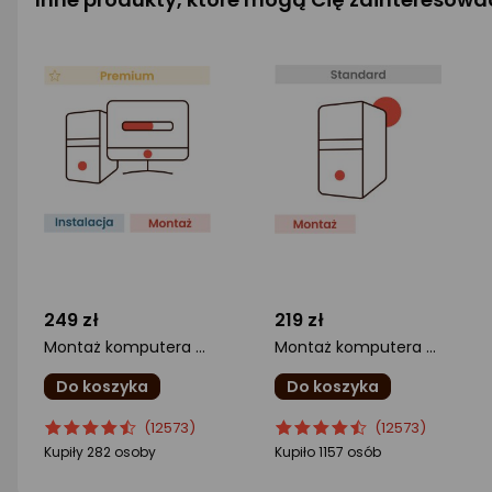
249 zł
219 zł
Montaż komputera z instalacją systemu operacyjnego
Montaż komputera Standard
Do koszyka
Do koszyka
ocena
Ocena
ocena
Ocena
(12573)
(12573)
produktu
produktu
produktu
produktu
Kupiły 282 osoby
Kupiło 1157 osób
4.5/5
4.5/5
gwiazdki
gwiazdki