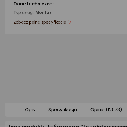
Dane techniczne:
Typ usługi:
Montaż
Zobacz pełną specyfikację
Opis
Specyfikacja
Opinie (12573)
Inne produkty, które mogą Cię zainteresowa