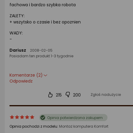
produktu
produktu
fachowa i bardzo szybka robota
5/5
gwiazdki
ZALETY:
+ wszytsko o czasie i bez opoznien
WADY:
-
Dariusz
2008-02-05
Posiadam ten produkt 1-3 tygodnie
Komentarze (2)
Odpowiedz
215
200
Zgłoś nadużycie
ocena
Ocena
Opinia potwierdzona zakupem
produktu
produktu
Opinia pochodzi z modelu:
Montaż komputera Komfort
5/5