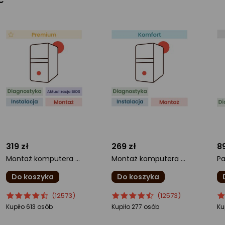
319 zł
269 zł
89
Montaż komputera Premium
Montaż komputera Komfort
Pa
Do koszyka
Do koszyka
ocena
Ocena
ocena
Ocena
o
O
(12573)
(12573)
produktu
produktu
produktu
produktu
pr
pr
Kupiło 613 osób
Kupiło 277 osób
Ku
4.5/5
4.5/5
4.
gwiazdki
gwiazdki
gw