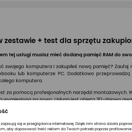
 zestawie + test dla sprzętu zakupi
iem tej usługi musisz mieć dodaną pamięć RAM do swo
ć swojego komputera i zakupiłeś nową pamięć? Zaufaj n
booku lub komputerze PC. Dodatkowo przeprowadzą te
i całego komputera.
st za pomocą profesjonalnych narzędzi montażowych. W p
na wymieniona na nową. Usługa jest objęta 30-dniową gwa
ość
 swojego sprzętu bez niepotrzebnych nerwów i zaoszczęd
re zapisują się w przeglądarce internetowej. Dzięki nim strona działa popra
ym, aby dopasować treść reklam do Twoich potrzeb poprzez profilowanie 