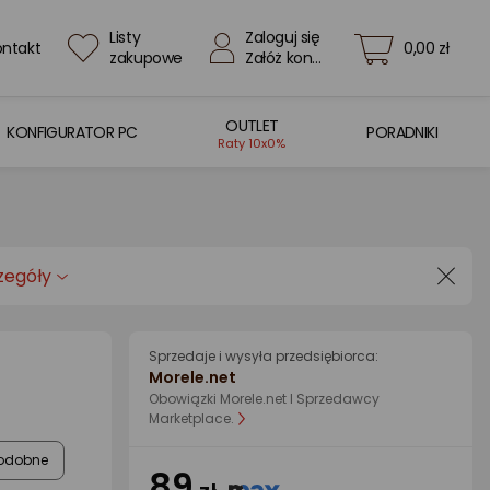
Listy
Zaloguj się
ontakt
0,00 zł
zakupowe
Załóż konto
OUTLET
KONFIGURATOR PC
PORADNIKI
Raty 10x0%
zegóły
Sprzedaje i wysyła przedsiębiorca:
Morele.net
Obowiązki Morele.net I Sprzedawcy
Marketplace.
odobne
89