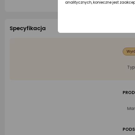
analitycznych, konieczne jest zaakce
Specyfikacja
Wyró
Typ
PROD
Mar
POD