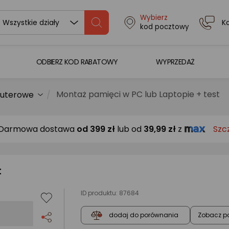
Wybierz
K
Wszystkie działy
kod pocztowy
ODBIERZ KOD RABATOWY
WYPRZEDAŻ
Montaż pamięci w PC lub Laptopie + test
puterowe
Darmowa dostawa
od
399 zł
lub od
39,99 zł
z
Szc
t
ID produktu:
87684
Zobacz p
dodaj do porównania