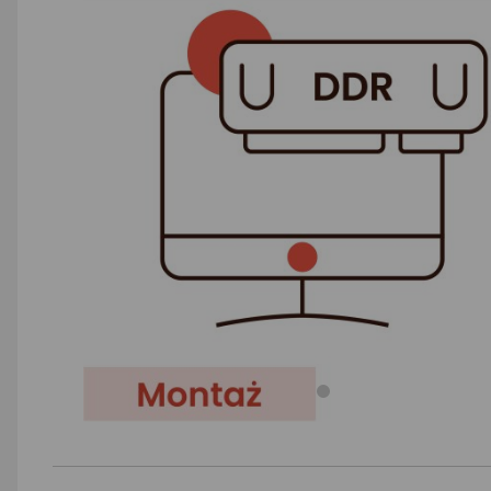
AGD małe
Dom i ogród
Biuro i firma
Sport i turystyka
Zabawki i dziecko
Uroda i zdrowie
Supermarket
Strefa marek