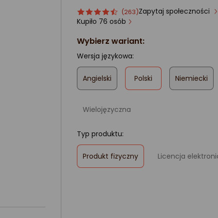
Zapytaj społeczności
Ocena
ocena
(263)
produktu
produktu
Kupiło 76 osób
4.5/5
Wybierz wariant:
gwiazdki
Wersja językowa:
,
Angielski
Polski
Niemiecki
zaznaczone
Wielojęzyczna
Typ produktu:
,
Produkt fizyczny
Licencja elektron
zaznaczone