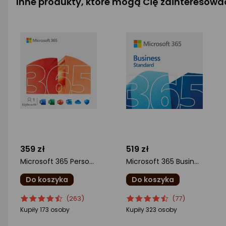
Inne produkty, które mogą Cię zainteresowa
359 zł
519 zł
Microsoft 365 Personal ML (EP2-32306)
Microsoft 365 Business Standard ML (KLQ-00211)
Do koszyka
Do koszyka
ocena
Ocena
ocena
Ocena
(263)
(77)
produktu
produktu
produktu
produktu
Kupiły 173 osoby
Kupiły 323 osoby
4.5/5
4.5/5