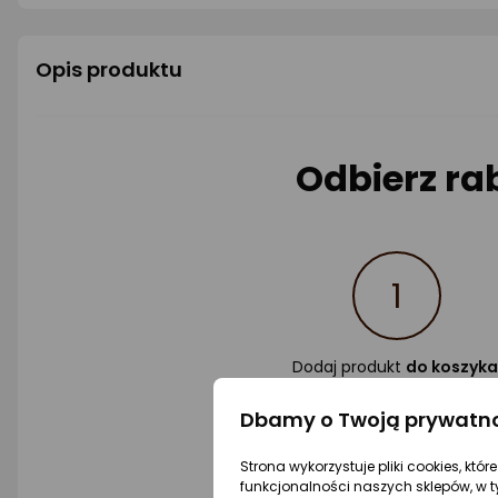
gwiazdki
gwiazdki
Opis produktu
Odbierz ra
1
Dodaj produkt
do koszyka
Dbamy o Twoją prywatn
Użyj kodu:
Strona wykorzystuje pliki cookies, któ
funkcjonalności naszych sklepów, w t