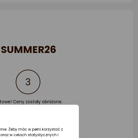
iazdki
gwiazdki
gwiazd
m
SUMMER26
3
towe! Ceny zostały obniżone.
wnie. Żeby móc w pełni korzystać z
oraz w celach statystycznych i
Sprawdź