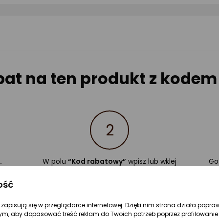
gwiazdki
gwiazdki
gw
bat na ten produkt z kode
2
.
W polu
“Kod rabatowy”
wpisz lub wklej
Go
swój kod
SUMMER26
ość
re zapisują się w przeglądarce internetowej. Dzięki nim strona działa popra
ym, aby dopasować treść reklam do Twoich potrzeb poprzez profilowanie 