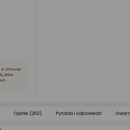
a w chmurze
y, które
ich
Opinie (263)
Pytania i odpowiedzi
Gwara