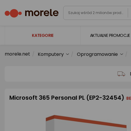
KATEGORIE
AKTUALNE PROMOCJE
morele.net
Komputery
Oprogramowanie
Laptopy
Komputery
Podzespoły komputerowe
Gaming
Microsoft 365 Personal PL (EP2-32454)
Smartfony i smartwatche
BE
Telewizory i audio
Foto i kamery
AGD duże