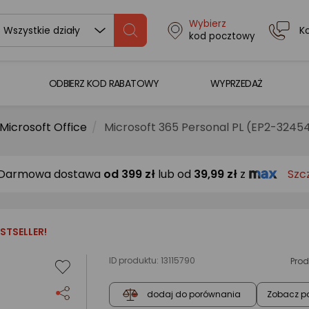
Wybierz
K
Wszystkie działy
kod pocztowy
ODBIERZ KOD RABATOWY
WYPRZEDAŻ
Microsoft Office
Microsoft 365 Personal PL (EP2-3245
Darmowa dostawa
od
399 zł
lub od
39,99 zł
z
Szc
STSELLER!
ID produktu:
13115790
Prod
Zobacz p
dodaj do porównania