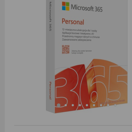
AGD małe
Dom i ogród
Biuro i firma
Sport i turystyka
Zabawki i dziecko
Uroda i zdrowie
Supermarket
Strefa marek