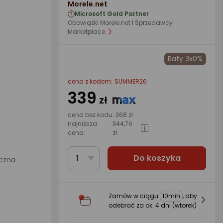
Morele.net
Microsoft Gold Partner
Obowiązki Morele.net I Sprzedawcy
Marketplace.
Raty 3x0%
cena z kodem:
SUMMER26
339
zł
cena bez kodu:
368 zł
najniższa
344,76
cena:
zł
Do koszyka
1
iczna
Zamów w ciągu
10min
, aby
odebrać za ok.
4 dni
(wtorek)