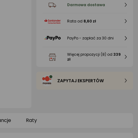
Darmowa dostawa
Rata od
8,60 zł
PayPo - zapłać za 30 dni
Więcej propozycji
(8)
od
339
zł
ZAPYTAJ EKSPERTÓW
ncje
Raty