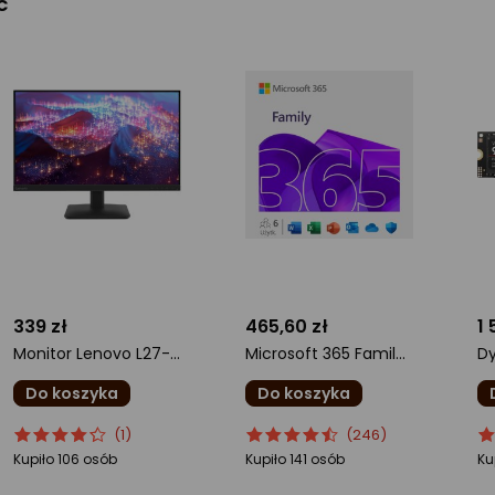
ć
339 zł
465,60 zł
1 
Monitor Lenovo L27-4e (68CDKAC1EU)
Microsoft 365 Family ML (EP2-36894)
Do koszyka
Do koszyka
ocena
Ocena
ocena
Ocena
o
O
(1)
(246)
produktu
produktu
produktu
produktu
pr
pr
Kupiło 106 osób
Kupiło 141 osób
Ku
4/5
4.5/5
4.