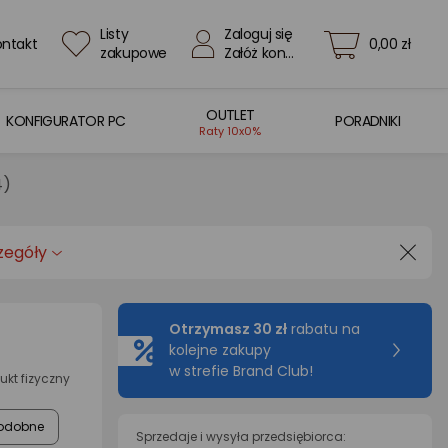
Listy
Zaloguj się
ontakt
0,00 zł
zakupowe
Załóż konto
OUTLET
KONFIGURATOR PC
PORADNIKI
Raty 10x0%
4)
zegóły
Otrzymasz 30 zł
rabatu na
kolejne zakupy
w strefie Brand Club!
ukt fizyczny
odobne
Sprzedaje i wysyła przedsiębiorca: