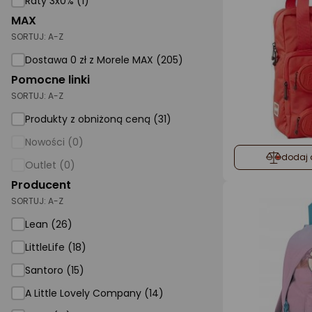
Raty 3x0% (1)
MAX
AGD małe
SORTUJ:
A-Z
Dom i ogród
Dostawa 0 zł z Morele MAX (205)
Biuro i firma
Pomocne linki
SORTUJ:
A-Z
Sport i turystyka
Produkty z obniżoną ceną (31)
Zabawki i dziecko
Nowości (0)
Uroda i zdrowie
dodaj 
Outlet (0)
Supermarket
Producent
SORTUJ:
A-Z
Strefa marek
Lean (26)
LittleLife (18)
Santoro (15)
A Little Lovely Company (14)