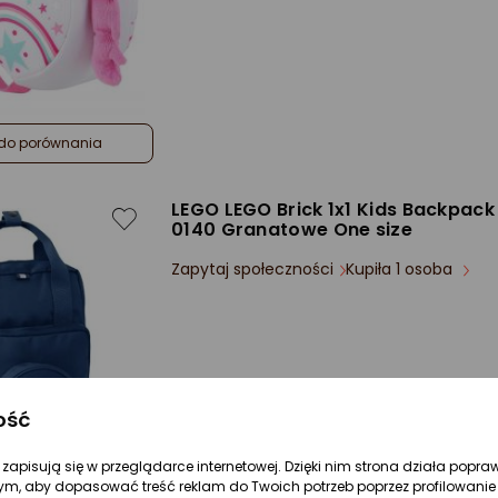
do porównania
LEGO LEGO Brick 1x1 Kids Backpac
0140 Granatowe One size
Zapytaj społeczności
Kupiła 1 osoba
ość
re zapisują się w przeglądarce internetowej. Dzięki nim strona działa popra
ym, aby dopasować treść reklam do Twoich potrzeb poprzez profilowanie 
do porównania