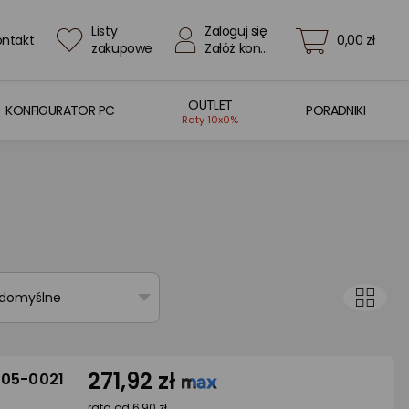
Listy
Zaloguj się
ontakt
0,00 zł
zakupowe
Załóż konto
OUTLET
KONFIGURATOR PC
PORADNIKI
Raty 10x0%
 domyślne
271,92 zł
205-0021
rata od 6,90 zł