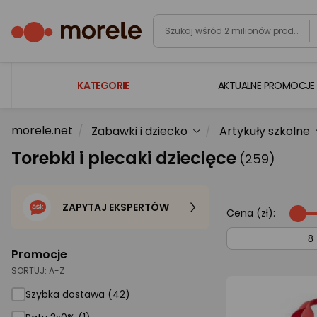
KATEGORIE
AKTUALNE PROMOCJE
morele.net
Zabawki i dziecko
Artykuły szkolne
Laptopy
Torebki i plecaki dziecięce
(259)
Komputery
Podzespoły komputerowe
ZAPYTAJ EKSPERTÓW
Gaming
Cena (zł):
Smartfony i smartwatche
Promocje
Telewizory i audio
SORTUJ:
A-Z
Foto i kamery
Szybka dostawa (42)
AGD duże