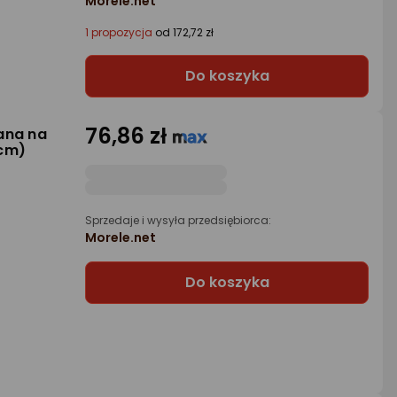
Morele.net
1 propozycja
od 172,72 zł
Do koszyka
76,86 zł
ana na
 cm)
Sprzedaje i wysyła przedsiębiorca:
Morele.net
Do koszyka