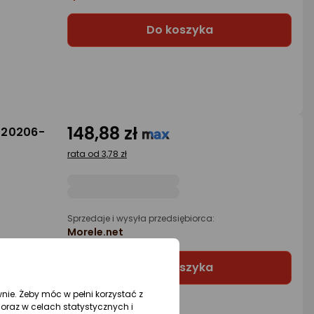
Do koszyka
148,88 zł
k 20206-
rata od 3,78 zł
Sprzedaje i wysyła przedsiębiorca:
Morele.net
Do koszyka
wnie. Żeby móc w pełni korzystać z
oraz w celach statystycznych i