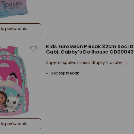
do porównania
Kids Euroswan Plecak 32cm Koci 
Gabi. Gabby's Dollhouse GD00043
Zapytaj społeczności
Kupiły 2 osoby
Rodzaj:
Plecak
do porównania