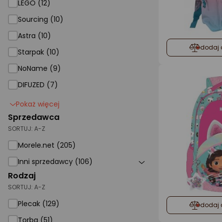
LEGO (12)
Sourcing (10)
Astra (10)
dodaj 
Starpak (10)
NoName (9)
DIFUZED (7)
Pokaż więcej
Sprzedawca
SORTUJ:
A-Z
Morele.net (205)
Inni sprzedawcy (106)
Rodzaj
SORTUJ:
A-Z
Plecak (129)
dodaj 
Torba (51)