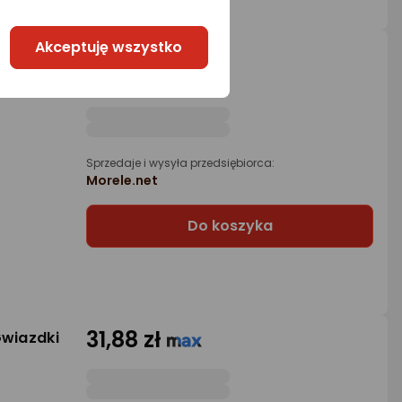
Akceptuję wszystko
119,27 zł
atops
rata od 3,03 zł
Sprzedaje i wysyła przedsiębiorca:
Morele.net
Do koszyka
31,88 zł
Gwiazdki