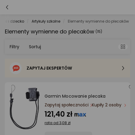
wki i dziecko
Artykuły szkolne
Elementy wymienne do plecaków
Elementy wymienne do plecaków
(15)
Filtry
Sortuj
ZAPYTAJ EKSPERTÓW
Sortowanie domyślne
Cena - od najniższej
Garmin Mocowanie plecaka
Cena - od najwyższej
Zapytaj społeczności
Kupiły 2 osoby
121,40 zł
Po popularności
rata od 3,08 zł