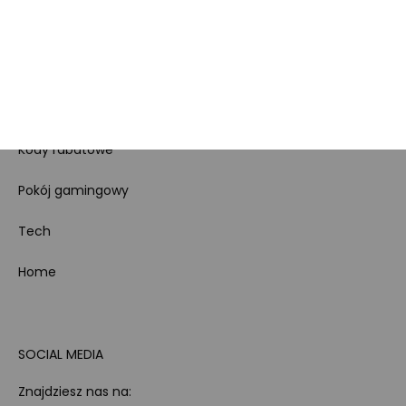
Koszty gospodarowania
odpadami
Bezpieczeństwo
produktów
Dotacje i dofinansowania
Kody rabatowe
Pokój gamingowy
Tech
Home
SOCIAL MEDIA
Znajdziesz nas na: