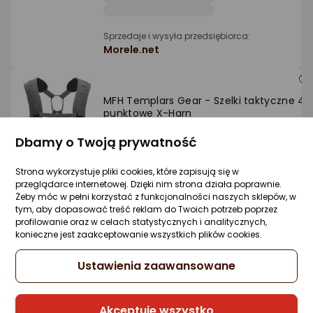
Ocena: od najlepszej
Sprzedaje i wysyła przedsiębiorca:
Po ilości komentarzy
Morele.net
MFH Templars Gear - Szelki taktyczne 4-
punktowe X-Harn
Zapytaj społeczności
Dbamy o Twoją prywatność
205,87 zł
Strona wykorzystuje pliki cookies, które zapisują się w
rata od 5,23 zł
przeglądarce internetowej. Dzięki nim strona działa poprawnie.
Żeby móc w pełni korzystać z funkcjonalności naszych sklepów, w
tym, aby dopasować treść reklam do Twoich potrzeb poprzez
profilowanie oraz w celach statystycznych i analitycznych,
konieczne jest zaakceptowanie wszystkich plików cookies.
Sprzedaje i wysyła przedsiębiorca:
Morele.net
Ustawienia zaawansowane
Thermos Uszczelka do zakrętki
Akceptuję wszystko