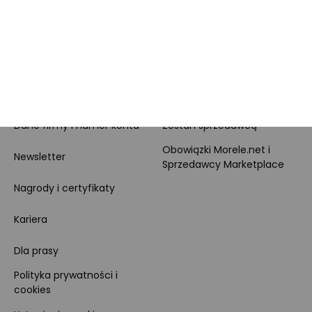
MORELE.NET
MARKETPLACE
O nas
O Marketplace
Dane firmy i numer konta
Zostań sprzedawcą
Obowiązki Morele.net i
Newsletter
Sprzedawcy Marketplace
Nagrody i certyfikaty
Kariera
Dla prasy
Polityka prywatności i
cookies