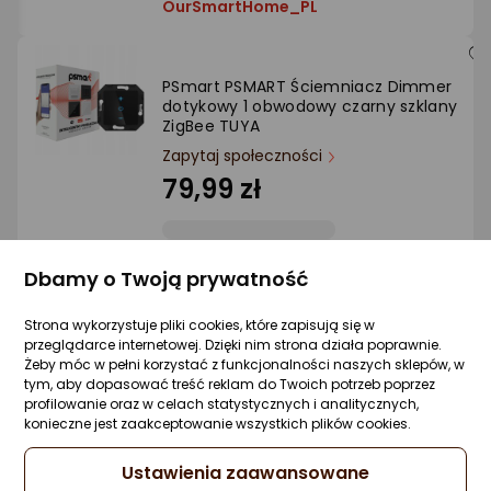
OurSmartHome_PL
PSmart PSMART Ściemniacz Dimmer
dotykowy 1 obwodowy czarny szklany
ZigBee TUYA
Zapytaj społeczności
79,99 zł
Dbamy o Twoją prywatność
Sprzedaje i wysyła przedsiębiorca:
OurSmartHome_PL
Strona wykorzystuje pliki cookies, które zapisują się w
przeglądarce internetowej. Dzięki nim strona działa poprawnie.
Żeby móc w pełni korzystać z funkcjonalności naszych sklepów, w
tym, aby dopasować treść reklam do Twoich potrzeb poprzez
PSmart PSMART Ściemniacz Dimmer
profilowanie oraz w celach statystycznych i analitycznych,
dotykowy 1 obwodowy czarny szklany WiF
konieczne jest zaakceptowanie wszystkich plików cookies.
TUYA
Zapytaj społeczności
Ustawienia zaawansowane