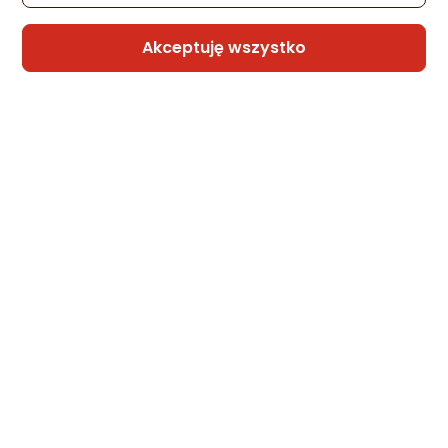
91,89 zł
Akceptuję wszystko
Sprzedaje i wysyła przedsiębiorca:
OurSmartHome_PL
PSmart PSMART Inteligentny Termostat
Zwierny Pieć Bojler 3A Biały RM ZigBee
TUYA
Zapytaj społeczności
119,99 zł
rata od 3,05 zł
Sprzedaje i wysyła przedsiębiorca:
OurSmartHome_PL