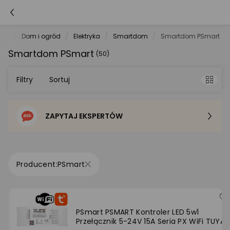
net
Dom i ogród
Elektryka
Smartdom
Smartdom PSmart
Smartdom PSmart
(50)
Filtry
Sortuj
ZAPYTAJ EKSPERTÓW
Sortowanie domyślne
Cena - od najniższej
PSmart
Cena - od najwyższej
Po popularności
PSmart PSMART Kontroler LED 5w1
Przełącznik 5-24V 15A Seria PX WiFi TUYA