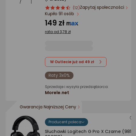
Ocena: od najlepszej
Zapytaj społeczności
ocena
Ocena
(12)
Kupiło 91 osób
produktu
produktu
Po ilości komentarzy
4.5/5
149 zł
gwiazdki
rata od 3,78 zł
W Outlecie już od 49 zł
Raty 3x0%
Sprzedaje i wysyła przedsiębiorca:
Morele.net
Gwarancja Najniższej Ceny
Producent poleca
Słuchawki Logitech G Pro X Czarne (981-