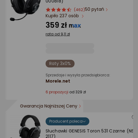
000818)
50 pytań
ocena
Ocena
(462)
Kupiło 237 osób
produktu
produktu
4.5/5
359 zł
gwiazdki
rata od 9,11 zł
Raty 3x0%
Sprzedaje i wysyła przedsiębiorca:
Morele.net
6 propozycji
od 329 zł
Gwarancja Najniższej Ceny
Producent poleca
Słuchawki GENESIS Toron 531 Czarne (NSG
2117)