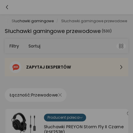
czy
Słuchawki gamingowe
Słuchawki gamingowe przewodowe
Słuchawki gamingowe przewodowe
(530)
Filtry
Sortuj
ZAPYTAJ EKSPERTÓW
Sortowanie domyślne
Cena - od najniższej
Przewodowe
Cena - od najwyższej
Producent poleca
Po popularności
Słuchawki PREYON Storm Fly II Czarne
(PSF253B)