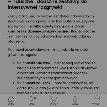
– nauszne i douszne zestawy do
intensywnej rozgrywki
Każdy gracz wie, jak ważny jest dobór odpowiednich
słuchawek gamingowych do komputera. Muszą one
zapewniać
nie tylko czysty dźwięk, ale także
komfort codziennego użytkowania
. Bardzo istotne
jest również to, aby odpowiednio izolowały odgłosy
otoczenia.
Słuchawki przewodowe można podzielić na dwie
główne kategorie:
Słuchawki nauszne
– najczęściej wybierane ze
względu na maksymalne wygłuszenie dźwięków
otoczenia i komfort użytkowania podczas
wielogodzinnych sesji gamingowych.
Słuchawki douszne
– bardziej praktyczne, ale
gorzej izolują dźwięki otoczenia i oferują mniejszy
komfort przy długich sesjach.
Wybór odpowiedniego modelu zależy od preferencji
Start
Konto
Więcej
Menu
Koszyk
użytkownika. Słuchawki nauszne często są