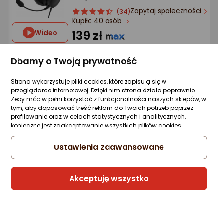
Zapytaj społeczności
ocena
Ocena
(34)
Kupiło 40 osób
produktu
produktu
4.5/5
Wideo
139 zł
gwiazdki
rata od 3,53 zł
Dbamy o Twoją prywatność
Strona wykorzystuje pliki cookies, które zapisują się w
przeglądarce internetowej. Dzięki nim strona działa poprawnie.
Raty 3x0%
Żeby móc w pełni korzystać z funkcjonalności naszych sklepów, w
tym, aby dopasować treść reklam do Twoich potrzeb poprzez
Sprzedaje i wysyła przedsiębiorca:
profilowanie oraz w celach statystycznych i analitycznych,
Morele.net
konieczne jest zaakceptowanie wszystkich plików cookies.
3 propozycje
od 156,06 zł
Ustawienia zaawansowane
Gwarancja Najniższej Ceny
Akceptuję wszystko
Rekomendacja eksperta
Słuchawki Glorious GHS Eternal RGB
Czarne (GLO-A-2PC-BLK)