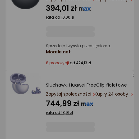
Ocena: od najlepszej
394,01 zł
rata od 10,00 zł
Po ilości komentarzy
Sprzedaje i wysyła przedsiębiorca:
Morele.net
8 propozycji
od 424,13 zł
Słuchawki Huawei FreeClip fioletowe
Zapytaj społeczności
Kupiły 24 osoby
744,99 zł
rata od 18,91 zł