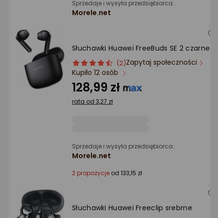
Sprzedaje i wysyła przedsiębiorca:
Morele.net
Słuchawki Huawei FreeBuds SE 2 czarne
Zapytaj społeczności
ocena
Ocena
(2)
Kupiło 12 osób
produktu
produktu
4.5/5
128,99 zł
gwiazdki
rata od 3,27 zł
Sprzedaje i wysyła przedsiębiorca:
Morele.net
2 propozycje
od 133,15 zł
Słuchawki Huawei Freeclip srebrne