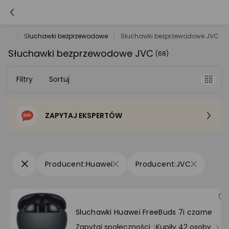
fony
Słuchawki bezprzewodowe
Słuchawki bezprzewodowe JVC
Słuchawki bezprzewodowe JVC
(68)
Filtry
Sortuj
ZAPYTAJ EKSPERTÓW
Sortowanie domyślne
Cena - od najniższej
Huawei
JVC
Cena - od najwyższej
Po popularności
Słuchawki Huawei FreeBuds 7i czarne
Zapytaj społeczności
Kupiły 42 osoby