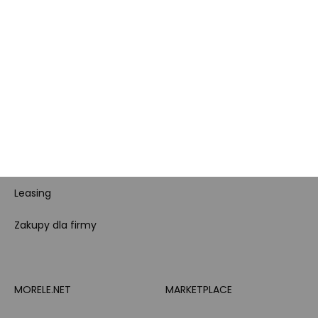
Aktualne promocje
Karta Podarunkowa
Poradniki
Brand Club - program
Wszystkie kategorie
lojalnościowy
produktowe
Pytanie o produkt i
Morele MAX
doradztwo produktowe
PayPo
Opinie o Morele.net
Całodobowe wsparcie
Raty
Klienta
Leasing
Zakupy dla firmy
MORELE.NET
MARKETPLACE