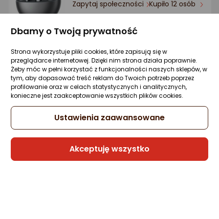
Zapytaj społeczności
Kupiło 12 osób
559,80 zł
Dbamy o Twoją prywatność
rata od 16,93 zł
Strona wykorzystuje pliki cookies, które zapisują się w
przeglądarce internetowej. Dzięki nim strona działa poprawnie.
Żeby móc w pełni korzystać z funkcjonalności naszych sklepów, w
tym, aby dopasować treść reklam do Twoich potrzeb poprzez
Sprzedaje i wysyła przedsiębiorca:
profilowanie oraz w celach statystycznych i analitycznych,
NET-S
konieczne jest zaakceptowanie wszystkich plików cookies.
7 propozycji
od 666,99 zł
Ustawienia zaawansowane
Słuchawki Huawei FreeClip 2 czarne
Akceptuję wszystko
(55038692)
Zapytaj społeczności
ocena
Ocena
(1)
Kupiło 11 osób
produktu
produktu
5/5
666 zł
gwiazdki
rata od 16,90 zł