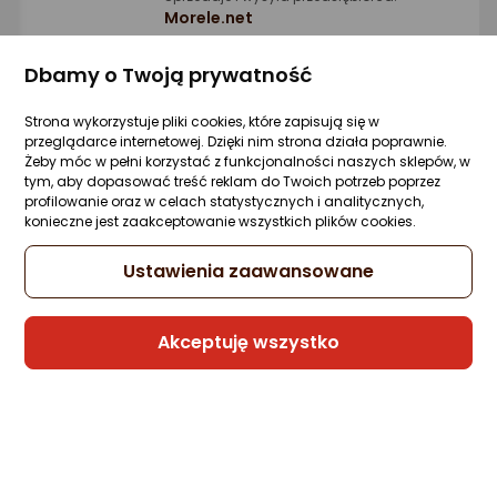
Morele.net
6 propozycji
od 86,58 zł
Dbamy o Twoją prywatność
Strona wykorzystuje pliki cookies, które zapisują się w
Słuchawki Philips TAH2000 The Ringo
przeglądarce internetowej. Dzięki nim strona działa poprawnie.
czarne (TAH2000BK/00)
Żeby móc w pełni korzystać z funkcjonalności naszych sklepów, w
tym, aby dopasować treść reklam do Twoich potrzeb poprzez
Zapytaj społeczności
Kupiło 31 osób
profilowanie oraz w celach statystycznych i analitycznych,
-11%
92,27 zł
konieczne jest zaakceptowanie wszystkich plików cookies.
82,14 zł
Ustawienia zaawansowane
Najniższa cena
z 30 dni przed obniżką: 92,27 zł
Akceptuję wszystko
Sprzedaje i wysyła przedsiębiorca:
Morele.net
7 propozycji
od 91,46 zł