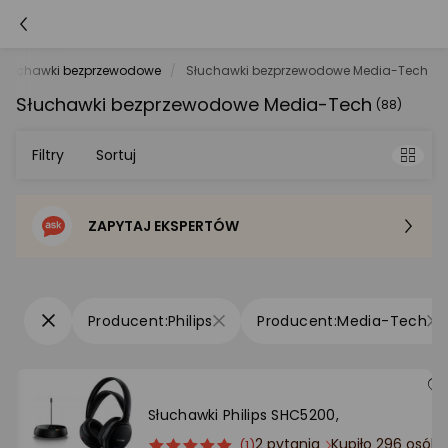
Słuchawki bezprzewodowe
Słuchawki bezprzewodowe Media-Tech
Słuchawki bezprzewodowe Media-Tech
(88)
Filtry
Sortuj
ZAPYTAJ EKSPERTÓW
Sortowanie domyślne
Cena - od najniższej
Philips
Media-Tech
Cena - od najwyższej
Po popularności
Słuchawki Philips SHC5200,
2 pytania
Kupiło 296 osób
ocena
Ocena
(1)