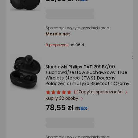
gwiazdki
Sprzedaje i wysyła przedsiębiorca:
Morele.net
9 propozycji
od 96 zł
Słuchawki Philips TAT1209BK/00
słuchawki/zestaw słuchawkowy True
Wireless Stereo (TWS) Douszny
Połączenia/muzyka Bluetooth Czarny
Zapytaj społeczności
ocena
Ocena
(1)
Kupiły 32 osoby
produktu
produktu
5/5
78,55 zł
gwiazdki
Sprzedaje i wysyła przedsiębiorca: