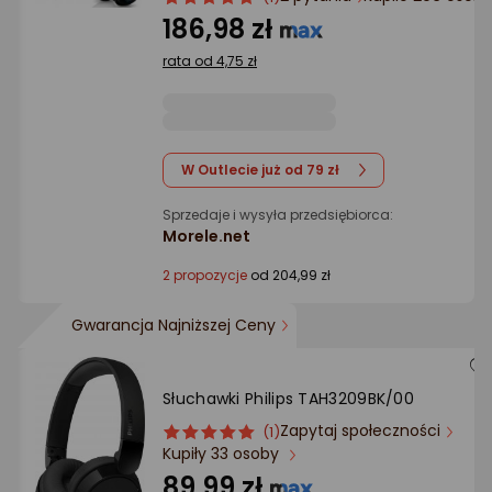
Ocena: od najlepszej
produktu
produktu
186,98 zł
5/5
rata od 4,75 zł
gwiazdki
Po ilości komentarzy
W Outlecie już od 79 zł
Sprzedaje i wysyła przedsiębiorca:
Morele.net
2 propozycje
od 204,99 zł
Gwarancja Najniższej Ceny
Słuchawki Philips TAH3209BK/00
Zapytaj społeczności
ocena
Ocena
(1)
Kupiły 33 osoby
produktu
produktu
5/5
89,99 zł