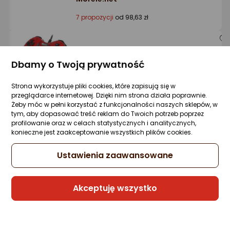
7 propozycji
od 98,63 zł
Pad Genesis Mangan 200 (NJG-1425)
Dbamy o Twoją prywatność
1 pytanie
Kupiło 7 osób
ocena
Ocena
(9)
produktu
produktu
30,60 zł
Strona wykorzystuje pliki cookies, które zapisują się w
3/5
przeglądarce internetowej. Dzięki nim strona działa poprawnie.
gwiazdki
Żeby móc w pełni korzystać z funkcjonalności naszych sklepów, w
tym, aby dopasować treść reklam do Twoich potrzeb poprzez
profilowanie oraz w celach statystycznych i analitycznych,
konieczne jest zaakceptowanie wszystkich plików cookies.
Sprzedaje i wysyła przedsiębiorca:
Morele.net
Ustawienia zaawansowane
2 propozycje
od 67,27 zł
Gwarancja Najniższej Ceny
Akceptuję wszystko
Pad Genesis MANGAN 300 Biały (NJG-
2104)