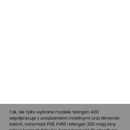
Wybrane modele, między innymi P58 i PV65, pozwalają
korzystać z trybów XInput i DirectInput. Nie dotyczy to
automatycznie każdego kontrolera Genesis, dlatego
przed zakupem sprawdź specyfikację konkretnego
produktu.
Który pad Genesis wybrać do PC?
Do prostego grania wystarczy przewodowy Mangan
200 albo P58. Jeśli zależy Ci na łączności
bezprzewodowej, możesz rozważyć PV65 lub Mangan
400. Zwróć uwagę na obsługiwany standard wejścia,
sposób połączenia, wibracje i ewentualną zgodność z
dodatkowymi platformami.
Czy pady Genesis działają z telefonem i
Nintendo Switch?
Tak, ale tylko wybrane modele. Mangan 400
współpracuje z urządzeniami mobilnymi oraz Nintendo
Switch, natomiast P58, PV65 i Mangan 200 mają inny