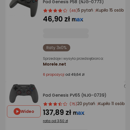
Pad Genesis P58 (NJG-0773)
Ocena: od najlepszej
5 pytań
Kupiło 15 osób
ocena
Ocena
(46)
produktu
produktu
46,90 zł
Po ilości komentarzy
4/5
gwiazdki
Raty 3x0%
Sprzedaje i wysyła przedsiębiorca:
Morele.net
6 propozycji
od 49,64 zł
Pad Genesis PV65 (NJG-0739)
20 pytań
Kupiło 11 osób
ocena
Ocena
(75)
produktu
produktu
137,89 zł
Wideo
3.5/5
rata od 3,50 zł
gwiazdki