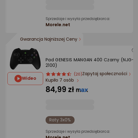
Sprzedaje i wysyła przedsiębiorca:
Morele.net
Gwarancja Najniższej Ceny
Pad GENESIS MANGAN 400 Czarny (NJG-
2100)
Zapytaj społeczności
ocena
Ocena
(20)
Wideo
Kupiło 7 osób
produktu
produktu
4.5/5
84,99 zł
gwiazdki
Raty 3x0%
Sprzedaje i wysyła przedsiębiorca:
Morele.net