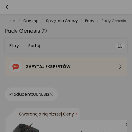
orele.net
Gaming
Sprzęt dla Graczy
Pady
Pady Genesis
Pady Genesis
(11)
Filtry
Sortuj
ZAPYTAJ EKSPERTÓW
Sortowanie domyślne
Cena - od najniższej
GENESIS
Cena - od najwyższej
Gwarancja Najniższej Ceny
Po popularności