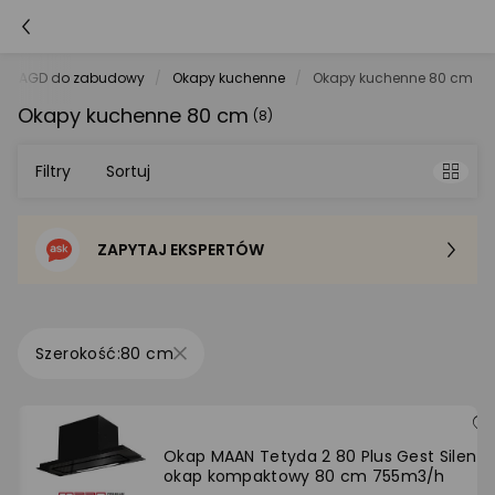
AGD do zabudowy
Okapy kuchenne
Okapy kuchenne 80 cm
Okapy kuchenne 80 cm
(8)
Filtry
Sortuj
ZAPYTAJ EKSPERTÓW
Sortowanie domyślne
Cena - od najniższej
80 cm
Cena - od najwyższej
Po popularności
Okap MAAN Tetyda 2 80 Plus Gest Silent
okap kompaktowy 80 cm 755m3/h