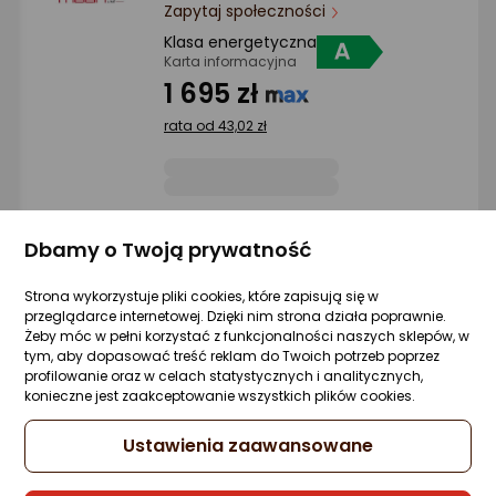
Ocena: od najlepszej
Zapytaj społeczności
Klasa energetyczna
Karta informacyjna
Po ilości komentarzy
1 695 zł
rata od 43,02 zł
Sprzedaje i wysyła przedsiębiorca:
Dbamy o Twoją prywatność
AGD STORE
Strona wykorzystuje pliki cookies, które zapisują się w
przeglądarce internetowej. Dzięki nim strona działa poprawnie.
Okap Globalo Okap kuchenny GLOBALO
Żeby móc w pełni korzystać z funkcjonalności naszych sklepów, w
Silentio 80.2 Black + Turbina TZ 1.1 one siz
tym, aby dopasować treść reklam do Twoich potrzeb poprzez
profilowanie oraz w celach statystycznych i analitycznych,
Zapytaj społeczności
konieczne jest zaakceptowanie wszystkich plików cookies.
Klasa energetyczna
Karta informacyjna
Ustawienia zaawansowane
3 999 zł
rata od 101,50 zł