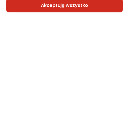
Akceptuję wszystko
Sprzedaje i wysyła przedsiębiorca:
GLOBALO
Okap MAAN Tetyda Plus Touch 2 80 okap
kompaktowy 80 cm 755m3/h + kpl. filtró
węglowych
Zapytaj społeczności
Klasa energetyczna
Karta informacyjna
1 364 zł
rata od 35,03 zł
Sprzedaje i wysyła przedsiębiorca: