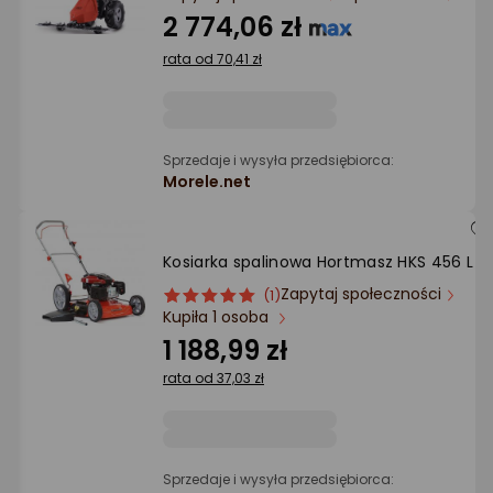
Ocena: od najlepszej
2 774,06 zł
rata od 70,41 zł
Po ilości komentarzy
Sprzedaje i wysyła przedsiębiorca:
Morele.net
Kosiarka spalinowa Hortmasz HKS 456 L
Zapytaj społeczności
ocena
Ocena
(1)
Kupiła 1 osoba
produktu
produktu
5/5
1 188,99 zł
gwiazdki
rata od 37,03 zł
Sprzedaje i wysyła przedsiębiorca: