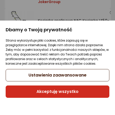
JokerGroup
Kosiarka spalinowa NAC Kosiarka LS50-
146-SD-NG NAC Spalinowa z napędem
Dbamy o Twoją prywatność
Zapytaj społeczności
947,50 zł
Strona wykorzystuje pliki cookies, które zapisują się w
przeglądarce internetowej. Dzięki nim strona działa poprawnie.
rata od 44,47 zł
Żeby móc w pełni korzystać z funkcjonalności naszych sklepów, w
tym, aby dopasować treść reklam do Twoich potrzeb poprzez
profilowanie oraz w celach statystycznych i analitycznych,
konieczne jest zaakceptowanie wszystkich plików cookies.
Sprzedaje i wysyła przedsiębiorca:
Ustawienia zaawansowane
JokerGroup
Gwarancja Najniższej Ceny
Akceptuję wszystko
Kosiarka spalinowa NAC Kosiarka
Spalinowa 173CC Jednoosiowa LP46-139-
HS-SB