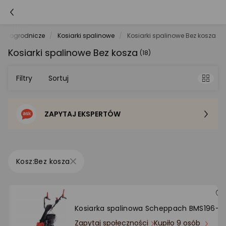
zia ogrodnicze
Kosiarki spalinowe
Kosiarki spalinowe Bez kosza
Kosiarki spalinowe Bez kosza
(18)
Filtry
Sortuj
ZAPYTAJ EKSPERTÓW
Sortowanie domyślne
Cena - od najniższej
Bez kosza
Cena - od najwyższej
Po popularności
Kosiarka spalinowa Scheppach BMS196-8
Zapytaj społeczności
Kupiło 9 osób