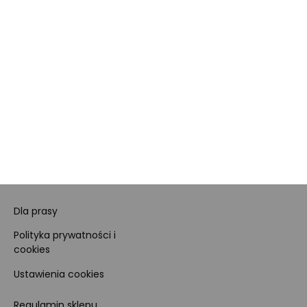
MORELE.NET
MARKETPLACE
O nas
O Marketplace
Dane firmy i numer konta
Zostań sprzedawcą
Obowiązki Morele.net i
Newsletter
Sprzedawcy Marketplace
Nagrody i certyfikaty
Kariera
Dla prasy
Polityka prywatności i
cookies
Ustawienia cookies
Regulamin sklepu