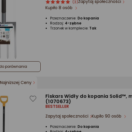
Zapytaj społeczności
ocena
Ocena
(3)
Kupiło 8 osób
produktu
produktu
5/5
Przeznaczenie:
Do kopania
gwiazdki
Rodzaj:
4-zębne
Trzonek w komplecie:
Tak
do porównania
Najniższej Ceny
Fiskars Widły do kopania Solid™,
(1070673)
BESTSELLER
Zapytaj społeczności
Kupiło 90 osób
Przeznaczenie:
Do kopania
Rodzaj:
4-zębne