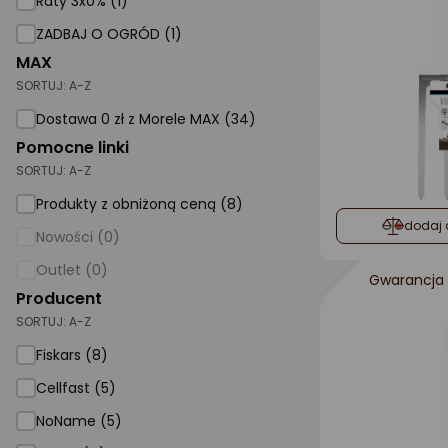
Raty 3x0% (1)
ZADBAJ O OGRÓD (1)
AGD małe
MAX
Dom i ogród
SORTUJ:
A-Z
Biuro i firma
Dostawa 0 zł z Morele MAX (34)
Pomocne linki
Sport i turystyka
SORTUJ:
A-Z
Zabawki i dziecko
Produkty z obniżoną ceną (8)
Uroda i zdrowie
dodaj 
Nowości (0)
Supermarket
Outlet (0)
Gwarancja 
Strefa marek
Producent
SORTUJ:
A-Z
Fiskars (8)
Cellfast (5)
NoName (5)