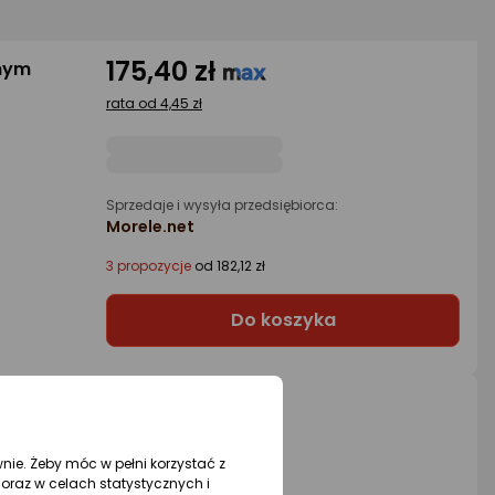
175,40 zł
anym
rata od 4,45 zł
Sprzedaje i wysyła przedsiębiorca:
Morele.net
3 propozycje
od 182,12 zł
Do koszyka
91,84 zł
RO
wnie. Żeby móc w pełni korzystać z
oraz w celach statystycznych i