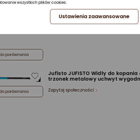
Rodzaj:
4-zębne
ptowanie wszystkich plików cookies.
Trzonek w komplecie:
Tak
Ustawienia zaawansowane
do porównania
Jufisto JUFISTO Widły do kopania
trzonek metalowy uchwyt wygod
Zapytaj społeczności
do porównania