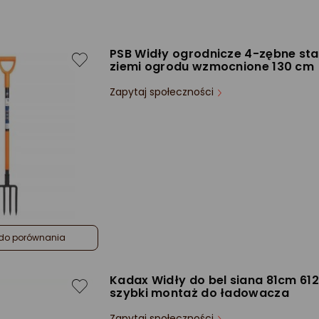
PSB Widły ogrodnicze 4-zębne st
ziemi ogrodu wzmocnione 130 cm
Zapytaj społeczności
do porównania
Kadax Widły do bel siana 81cm 612
szybki montaż do ładowacza
Zapytaj społeczności