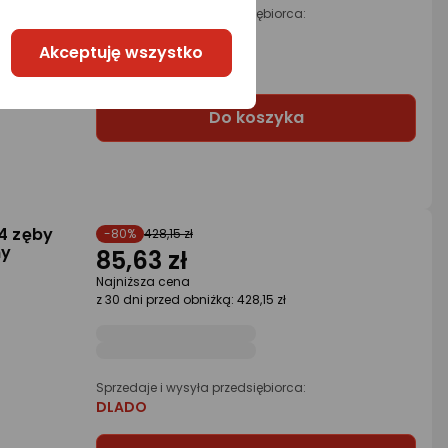
Sprzedaje i wysyła przedsiębiorca:
Morele.net
Akceptuję wszystko
2 propozycje
od 94,48 zł
Do koszyka
 4 zęby
-80%
428,15 zł
ny
85,63 zł
Najniższa cena
z 30 dni przed obniżką: 428,15 zł
Sprzedaje i wysyła przedsiębiorca:
DLADO