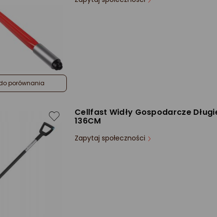
do porównania
Cellfast Widły Gospodarcze Dług
136CM
Zapytaj społeczności