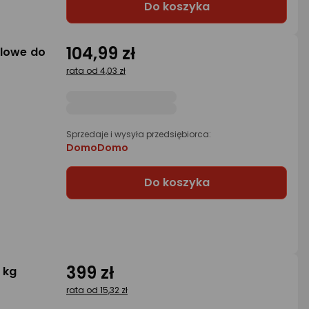
Do koszyka
104,99 zł
alowe do
rata od 4,03 zł
Sprzedaje i wysyła przedsiębiorca:
DomoDomo
Do koszyka
399 zł
 kg
rata od 15,32 zł