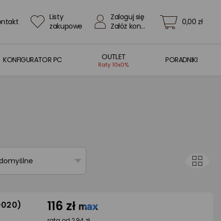
Listy
Zaloguj się
ontakt
0,00 zł
zakupowe
Załóż konto
OUTLET
KONFIGURATOR PC
PORADNIKI
Raty 10x0%
 domyślne
116 zł
-020)
rata od 2,94 zł