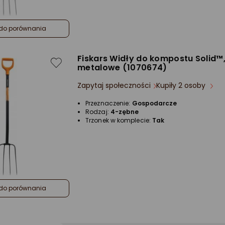
do porównania
Fiskars Widły do kompostu Solid™
metalowe (1070674)
Zapytaj społeczności
Kupiły 2 osoby
Przeznaczenie:
Gospodarcze
Rodzaj:
4-zębne
Trzonek w komplecie:
Tak
do porównania