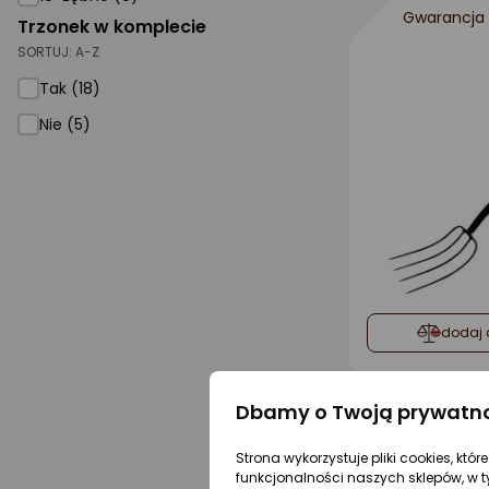
Gwarancja 
Trzonek w komplecie
SORTUJ:
A-Z
Tak (18)
Nie (5)
dodaj 
Dbamy o Twoją prywatn
Strona wykorzystuje pliki cookies, któ
funkcjonalności naszych sklepów, w t