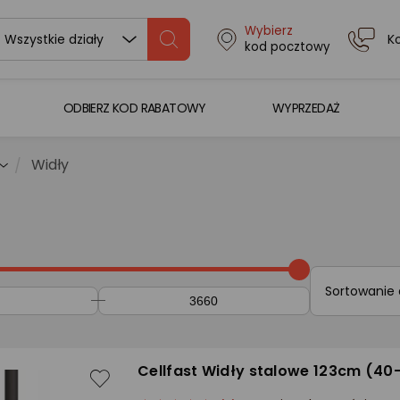
Wybierz
K
Wszystkie działy
kod pocztowy
ODBIERZ KOD RABATOWY
WYPRZEDAŻ
Widły
Sortowanie
Cellfast Widły stalowe 123cm (40