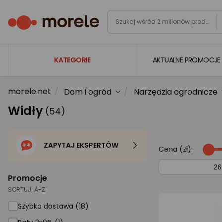
KATEGORIE
AKTUALNE PROMOCJE
morele.net
Dom i ogród
Narzędzia ogrodnicze
Laptopy
Widły
(54)
Komputery
Podzespoły komputerowe
ZAPYTAJ EKSPERTÓW
Gaming
Cena (zł):
Smartfony i smartwatche
Promocje
Telewizory i audio
SORTUJ:
A-Z
Foto i kamery
Szybka dostawa (18)
AGD duże