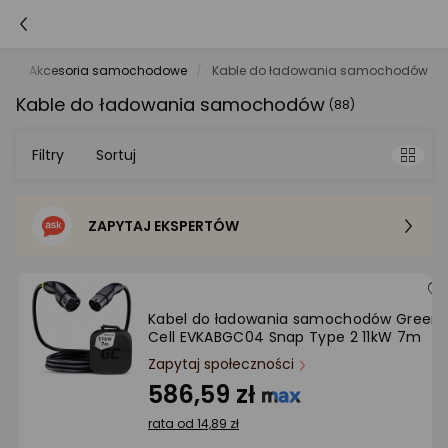
d
Akcesoria samochodowe
Kable do ładowania samochodów
Kable do ładowania samochodów
(88)
Filtry
Sortuj
ZAPYTAJ EKSPERTÓW
Sortowanie domyślne
Cena - od najniższej
Kabel do ładowania samochodów Green
Cell EVKABGC04 Snap Type 2 11kW 7m
Cena - od najwyższej
Zapytaj społeczności
586,59 zł
Po popularności
rata od 14,89 zł