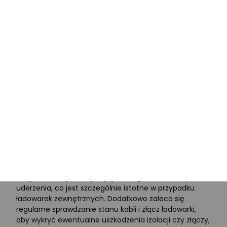
elektryczne
).
Porady dotyczące bezpiecznego
ładowania samochodu
elektrycznego
Podczas ładowania samochodu elektrycznego istotne
jest przestrzeganie kilku kluczowych zasad
bezpieczeństwa, aby zapewnić zarówno
bezpieczeństwo użytkowania, jak i długowieczność,
odporność i wytrzymałość pojazdu. Przede wszystkim,
należy zawsze używać przewodów i ładowarek
zgodnych ze specyfikacjami pojazdu, unikając
niecertyfikowanych akcesoriów, które mogą
spowodować uszkodzenie baterii lub ryzyko pożaru.
Ważne jest również, aby ładować pojazd w suchym
miejscu, unikając ekspozycji na wilgoć i wodę czy
uderzenia, co jest szczególnie istotne w przypadku
ładowarek zewnętrznych. Dodatkowo zaleca się
regularne sprawdzanie stanu kabli i złącz ładowarki,
aby wykryć ewentualne uszkodzenia izolacji czy złączy,