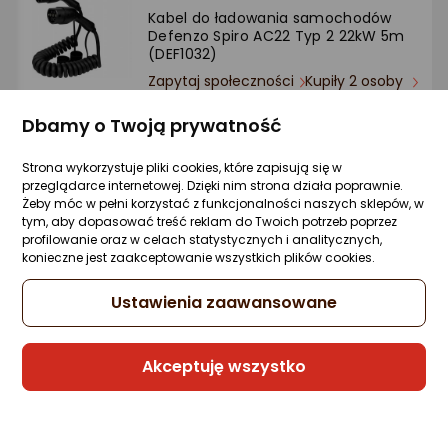
Kabel do ładowania samochodów
Defenzo Spiro AC22 Typ 2 22kW 5m
(DEF1032)
Zapytaj społeczności
Kupiły 2 osoby
448,69 zł
Dbamy o Twoją prywatność
rata od 11,39 zł
Strona wykorzystuje pliki cookies, które zapisują się w
przeglądarce internetowej. Dzięki nim strona działa poprawnie.
Żeby móc w pełni korzystać z funkcjonalności naszych sklepów, w
tym, aby dopasować treść reklam do Twoich potrzeb poprzez
Sprzedaje i wysyła przedsiębiorca:
profilowanie oraz w celach statystycznych i analitycznych,
Morele.net
konieczne jest zaakceptowanie wszystkich plików cookies.
4 propozycje
od 458,03 zł
Ustawienia zaawansowane
Gwarancja Najniższej Ceny
Akceptuję wszystko
Kabel do ładowania samochodów Green
Cell EVKABGC01 Snap Type 2 22kW 5m
Zapytaj społeczności
Kupiły 2 osoby