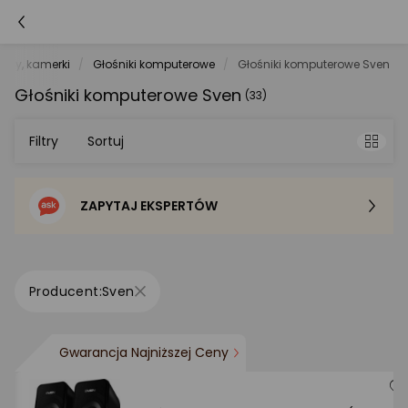
fony, kamerki
Głośniki komputerowe
Głośniki komputerowe Sven
Głośniki komputerowe Sven
(33)
Filtry
Sortuj
ZAPYTAJ EKSPERTÓW
Sortowanie domyślne
Cena - od najniższej
Sven
Cena - od najwyższej
Gwarancja Najniższej Ceny
Po popularności