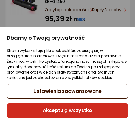
SB-G1450
Zapytaj społeczności
Kupiły 2 osoby
95,39 zł
Dbamy o Twoją prywatność
Sprzedaje i wysyła przedsiębiorca:
Strona wykorzystuje pliki cookies, które zapisują się w
Morele.net
przeglądarce internetowej. Dzięki nim strona działa poprawnie.
Żeby móc w pełni korzystać z funkcjonalności naszych sklepów, w
tym, aby dopasować treść reklam do Twoich potrzeb poprzez
profilowanie oraz w celach statystycznych i analitycznych,
Głośniki komputerowe Sven G345
konieczne jest zaakceptowanie wszystkich plików cookies.
Zapytaj społeczności
Kupiła 1 osoba
Ustawienia zaawansowane
50,43 zł
Akceptuję wszystko
Sprzedaje i wysyła przedsiębiorca:
Morele.net