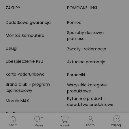
ZAKUPY
POMOCNE LINKI
Dodatkowa gwarancja
Pomoc
Sposoby dostawy i
Montaż komputera
płatności
Usługi
Zwroty i reklamacje
Ubezpieczenie PZU
Aktualne promocje
Karta Podarunkowa
Poradniki
Brand Club - program
Wszystkie kategorie
lojalnościowy
produktowe
Pytanie o produkt i
Morele MAX
doradztwo produktowe
PayPo
Opinie o Morele.net
Całodobowe wsparcie
Start
Konto
Więcej
Menu
Koszyk
Raty