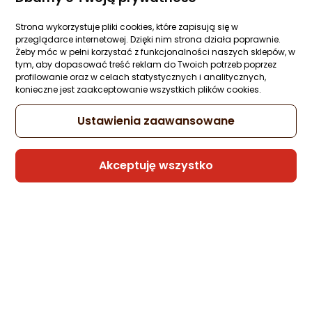
Ocena: od najlepszej
Dysk SSD Samsung 990 EVO 2TB M.2 228
Wideo
PCI-E x4 Gen4 NVMe (MZ-V9E2T0BW)
Strona wykorzystuje pliki cookies, które zapisują się w
przeglądarce internetowej. Dzięki nim strona działa poprawnie.
Po ilości komentarzy
Zapytaj społeczności
ocena
Ocena
(20)
Żeby móc w pełni korzystać z funkcjonalności naszych sklepów, w
Kupiło 18 osób
produktu
produktu
tym, aby dopasować treść reklam do Twoich potrzeb poprzez
4.5/5
1 834,99 zł
profilowanie oraz w celach statystycznych i analitycznych,
konieczne jest zaakceptowanie wszystkich plików cookies.
gwiazdki
rata od 46,58 zł
Ustawienia zaawansowane
Akceptuję wszystko
Sprzedaje i wysyła przedsiębiorca:
Morele.net
5 propozycji
od 1 842,20 zł
Dysk SSD Samsung PM9A3 960GB M.2 2211
PCI-E x4 Gen4 NVMe (MZ1L2960HCJR-
00A07)
2 pytania
ocena
Ocena
(1)