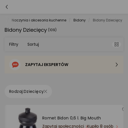
AGD
Naczynia i akcesoria kuchenne
Bidony
Bidony Dziecięcy
Bidony Dziecięcy
(109)
Filtry
Sortuj
ZAPYTAJ EKSPERTÓW
Sortowanie domyślne
Cena - od najniższej
Dziecięcy
Cena - od najwyższej
Po popularności
Romet Bidon 0,6 l. Big Mouth
Zapytaj społeczności
Kupiło 8 osób