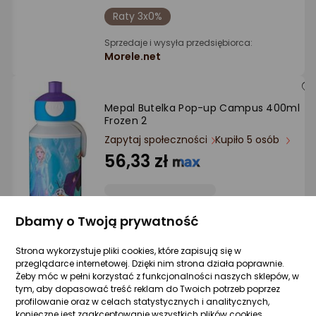
Raty 3x0%
Sprzedaje i wysyła przedsiębiorca:
Morele.net
Mepal Butelka Pop-up Campus 400ml
Frozen 2
Zapytaj społeczności
Kupiło 5 osób
56,33 zł
Dbamy o Twoją prywatność
Sprzedaje i wysyła przedsiębiorca:
Morele.net
Strona wykorzystuje pliki cookies, które zapisują się w
przeglądarce internetowej. Dzięki nim strona działa poprawnie.
Żeby móc w pełni korzystać z funkcjonalności naszych sklepów, w
tym, aby dopasować treść reklam do Twoich potrzeb poprzez
Mepal Bidon dla dzieci Pop-up Campus
profilowanie oraz w celach statystycznych i analitycznych,
Disney Princess 400 ml
konieczne jest zaakceptowanie wszystkich plików cookies.