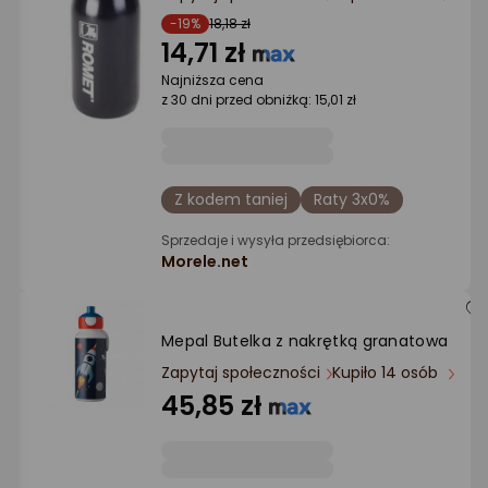
Ocena: od najlepszej
-19%
18,18 zł
14,71 zł
Po ilości komentarzy
Najniższa cena
z 30 dni przed obniżką: 15,01 zł
Z kodem taniej
Raty 3x0%
Sprzedaje i wysyła przedsiębiorca:
Morele.net
Mepal Butelka z nakrętką granatowa
Zapytaj społeczności
Kupiło 14 osób
45,85 zł