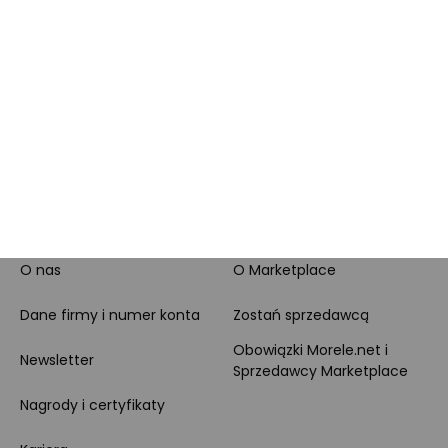
Całodobowe wsparcie
Raty
Klienta
Leasing
Zakupy dla firmy
MORELE.NET
MARKETPLACE
O nas
O Marketplace
Dane firmy i numer konta
Zostań sprzedawcą
Obowiązki Morele.net i
Newsletter
Sprzedawcy Marketplace
Nagrody i certyfikaty