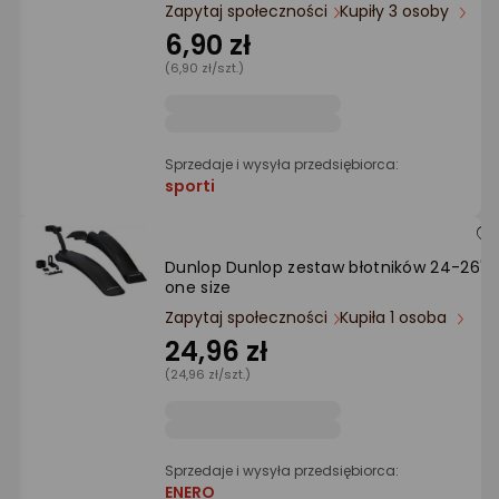
Ocena: od najlepszej
Zapytaj społeczności
Kupiły 3 osoby
6,90 zł
(6,90 zł/szt.)
Po ilości komentarzy
Sprzedaje i wysyła przedsiębiorca:
sporti
Dunlop Dunlop zestaw błotników 24-26"
one size
Zapytaj społeczności
Kupiła 1 osoba
24,96 zł
(24,96 zł/szt.)
Sprzedaje i wysyła przedsiębiorca:
ENERO