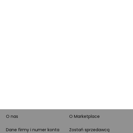
Brand Club - program
Wszystkie kategorie
lojalnościowy
produktowe
Pytanie o produkt i
Morele MAX
doradztwo produktowe
PayPo
Opinie o Morele.net
Całodobowe wsparcie
Raty
Klienta
Leasing
Zakupy dla firmy
MORELE.NET
MARKETPLACE
O nas
O Marketplace
Dane firmy i numer konta
Zostań sprzedawcą