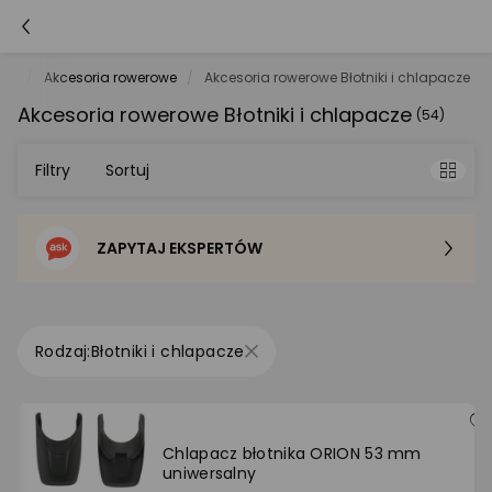
ria
Akcesoria rowerowe
Akcesoria rowerowe Błotniki i chlapacze
Akcesoria rowerowe Błotniki i chlapacze
(54)
Filtry
Sortuj
ZAPYTAJ EKSPERTÓW
Sortowanie domyślne
Cena - od najniższej
Błotniki i chlapacze
Cena - od najwyższej
Po popularności
Chlapacz błotnika ORION 53 mm
uniwersalny