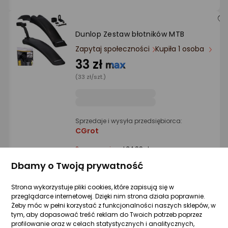
Dunlop Zestaw błotników MTB
Zapytaj społeczności
Kupiła 1 osoba
33 zł
(33 zł/szt.)
Sprzedaje i wysyła przedsiębiorca:
CGrot
2 propozycje
od 34,99 zł
Dbamy o Twoją prywatność
Zefal ZEFAL SHIELD G50 purvasaugių
Strona wykorzystuje pliki cookies, które zapisują się w
rinkinys
przeglądarce internetowej. Dzięki nim strona działa poprawnie.
Żeby móc w pełni korzystać z funkcjonalności naszych sklepów, w
Zapytaj społeczności
tym, aby dopasować treść reklam do Twoich potrzeb poprzez
143,30 zł
profilowanie oraz w celach statystycznych i analitycznych,