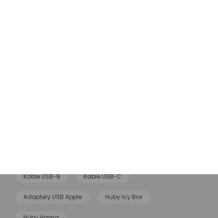
1Mii bluetooth adaptery
Huby USB 3.0
Huby USB aktywne
Huby USB BASEUS
Huby USB Satechi
Huby USB-C
Huby Anker
Huby USB A
Ugreen Huby
Huby Lenovo
Huby USB TP-Link
Kable Micro USB
Kable USB Apple
Kable USB Baseus
Kable USB Samsung
Kable USB Thunderbolt
Kable USB-A
Kable USB-B
Kable USB-C
Adaptery USB Apple
Huby Icy Box
Huby Hama