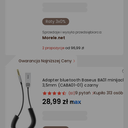
Raty 3x0%
Sprzedaje i wysyła przedsiębiorca:
Morele.net
2 propozycje
od 96,99 zł
Gwarancja Najniższej Ceny
Adapter bluetooth Baseus BA01 minijack
3,5mm (CABA01-01) czarny
9 pytań
Kupiło 313 osób
ocena
Ocena
(61)
produktu
produktu
28,99 zł
4.5/5
gwiazdki