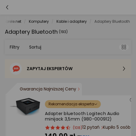
morele.net
Komputery
Kable i adaptery
Adaptery Bluetooth
Adaptery Bluetooth
(193)
Filtry
Sortuj
ZAPYTAJ EKSPERTÓW
Sortowanie domyślne
Cena - od najniższej
Gwarancja Najniższej Ceny
Cena - od najwyższej
Rekomendacja eksperta
Adapter bluetooth Logitech Audio
minijack 3,5mm (980-000912)
Po popularności
12 pytań
Kupiło 5 osób
ocena
Ocena
(108)
produktu
produktu