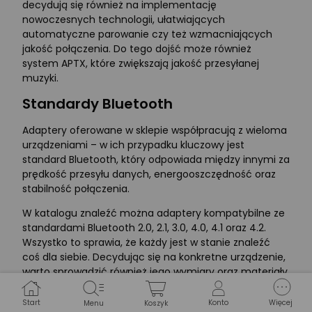
decydują się również na implementację
nowoczesnych technologii, ułatwiających
automatyczne parowanie czy też wzmacniających
jakość połączenia. Do tego dojść może również
system APTX, które zwiększają jakość przesyłanej
muzyki.
Standardy Bluetooth
Adaptery oferowane w sklepie współpracują z wieloma
urządzeniami – w ich przypadku kluczowy jest
standard Bluetooth, który odpowiada między innymi za
prędkość przesyłu danych, energooszczędność oraz
stabilność połączenia.
W katalogu znaleźć można adaptery kompatybilne ze
standardami Bluetooth 2.0, 2.1, 3.0, 4.0, 4.1 oraz 4.2.
Wszystko to sprawia, że każdy jest w stanie znaleźć
coś dla siebie. Decydując się na konkretne urządzenie,
warto sprowadzić również jego wymiary oraz materiały,
z których przygotowana została konstrukcja.
Start
Konto
Więcej
Menu
Koszyk