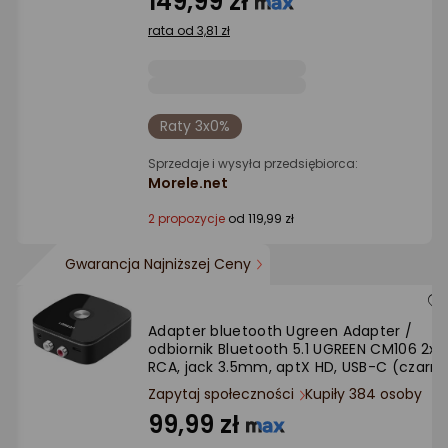
149,99 zł
Ocena: od najlepszej
4.5/5
rata od 3,81 zł
gwiazdki
Po ilości komentarzy
Raty 3x0%
Sprzedaje i wysyła przedsiębiorca:
Morele.net
2 propozycje
od 119,99 zł
Gwarancja Najniższej Ceny
Adapter bluetooth Ugreen Adapter /
odbiornik Bluetooth 5.1 UGREEN CM106 2x
RCA, jack 3.5mm, aptX HD, USB-C (czarny
Zapytaj społeczności
Kupiły 384 osoby
99,99 zł