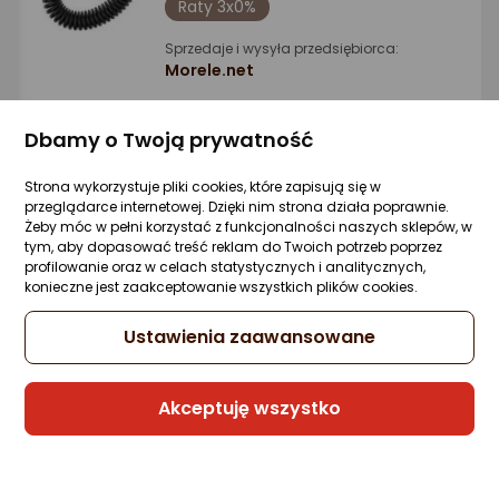
Raty 3x0%
Sprzedaje i wysyła przedsiębiorca:
Morele.net
12 propozycji
od 31,50 zł
Dbamy o Twoją prywatność
Strona wykorzystuje pliki cookies, które zapisują się w
Adapter bluetooth TP-Link UB500 Plus
przeglądarce internetowej. Dzięki nim strona działa poprawnie.
Zapytaj społeczności
ocena
Ocena
(13)
Żeby móc w pełni korzystać z funkcjonalności naszych sklepów, w
Kupiły 253 osoby
produktu
produktu
tym, aby dopasować treść reklam do Twoich potrzeb poprzez
profilowanie oraz w celach statystycznych i analitycznych,
5/5
44 zł
konieczne jest zaakceptowanie wszystkich plików cookies.
gwiazdki
Ustawienia zaawansowane
Raty 3x0%
Akceptuję wszystko
Sprzedaje i wysyła przedsiębiorca:
Morele.net
4 propozycje
od 55,55 zł