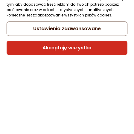
Zapytaj społeczności
ocena
Ocena
(2)
tym, aby dopasować treść reklam do Twoich potrzeb poprzez
Kupiły 22 osoby
produktu
produktu
profilowanie oraz w celach statystycznych i analitycznych,
5/5
konieczne jest zaakceptowanie wszystkich plików cookies.
23,60 zł
gwiazdki
Ustawienia zaawansowane
Sprzedaje i wysyła przedsiębiorca:
Akceptuję wszystko
Morele.net
3 propozycje
od 31,50 zł
Gwarancja Najniższej Ceny
Unitek Dwukierunkowy przełącznik HDMI
2.0 4K 2na1
Zapytaj społeczności
ocena
Ocena
(23)
Kupiło 16 osób
produktu
produktu
4/5
49,19 zł
gwiazdki