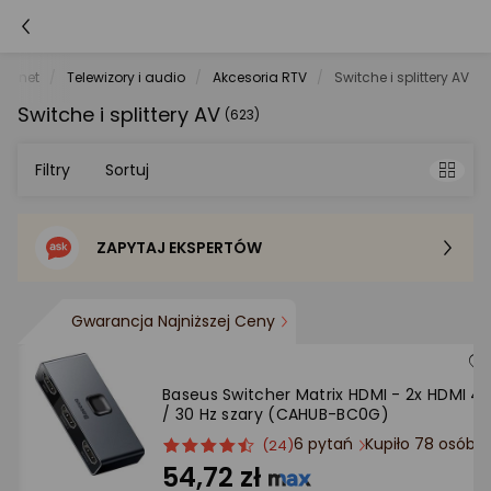
le.net
Telewizory i audio
Akcesoria RTV
Switche i splittery AV
Switche i splittery AV
(623)
Filtry
Sortuj
ZAPYTAJ EKSPERTÓW
Sortowanie domyślne
Cena - od najniższej
Gwarancja Najniższej Ceny
Cena - od najwyższej
Baseus Switcher Matrix HDMI - 2x HDMI 4K
/ 30 Hz szary (CAHUB-BC0G)
Po popularności
6 pytań
Kupiło 78 osób
ocena
Ocena
(24)
produktu
produktu
54,72 zł
4.5/5