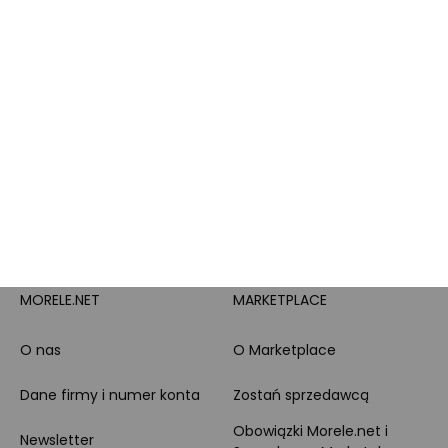
Pytanie o produkt i
Morele MAX
doradztwo produktowe
PayPo
Opinie o Morele.net
Całodobowe wsparcie
Raty
Klienta
Leasing
Zakupy dla firmy
MORELE.NET
MARKETPLACE
O nas
O Marketplace
Dane firmy i numer konta
Zostań sprzedawcą
Obowiązki Morele.net i
Newsletter