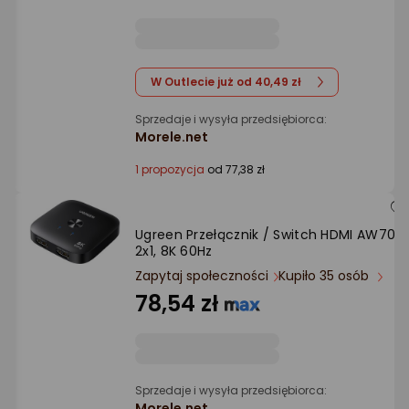
Ocena: od najlepszej
gwiazdki
Po ilości komentarzy
W Outlecie już od 40,49 zł
Sprzedaje i wysyła przedsiębiorca:
Morele.net
1 propozycja
od 77,38 zł
Ugreen Przełącznik / Switch HDMI AW700,
2x1, 8K 60Hz
Zapytaj społeczności
Kupiło 35 osób
78,54 zł
Sprzedaje i wysyła przedsiębiorca:
Morele.net