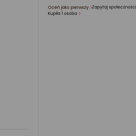
Zapytaj społecznośc
Oceń jako pierwszy
ocena
Kupiła 1 osoba
produktu
0/5
gwiazdki