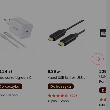
0,24 zł
9,39 zł
229,9
(229,99 
Ładowarka Ugreen X524 GaN (65055)
Kabel USB Unitek USB-C - microUSB 1 m Czarny (Y-C473BK)
Do koszyka
Do koszyka
Do 
cena
ocena
Ocena
piła 1 osoba
(20)
ocena
Ocen
oduktu
produktu
produktu
Kupiło 51 osób
produ
produ
5
4.5/5
Kupiły 
4.5/5
iazdki
gwiazdki