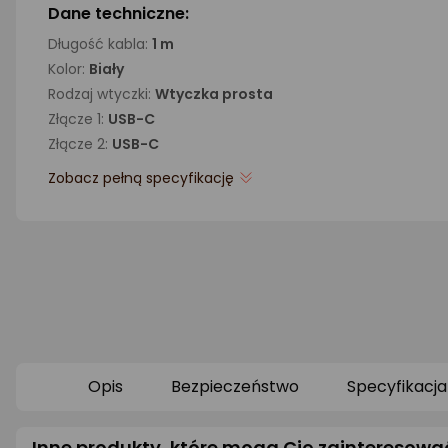
Dane techniczne:
Długość kabla:
1 m
Kolor:
Biały
Rodzaj wtyczki:
Wtyczka prosta
Złącze 1:
USB-C
Złącze 2:
USB-C
Zobacz pełną specyfikację
Opis
Bezpieczeństwo
Specyfikacja
Inne produkty, które mogą Cię zainteresowa