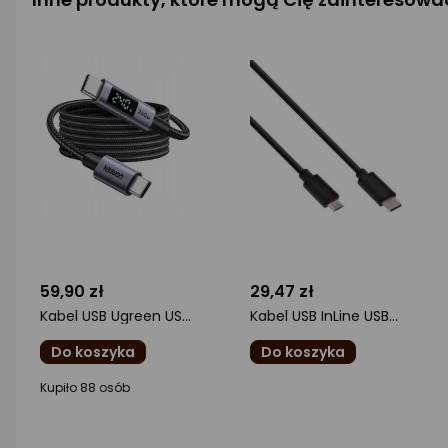
59,90 zł
29,47 zł
Kabel USB Ugreen USB-C - USB-C 3 m Czarno-srebrny (65868)
Kabel USB InLine USB-C - microUSB 0.5 m Czarny (35746)
Do koszyka
Do koszyka
ocena
ocena
Kupiło 88 osób
produktu
produktu
0/5
0/5
gwiazdki
gwiazdki