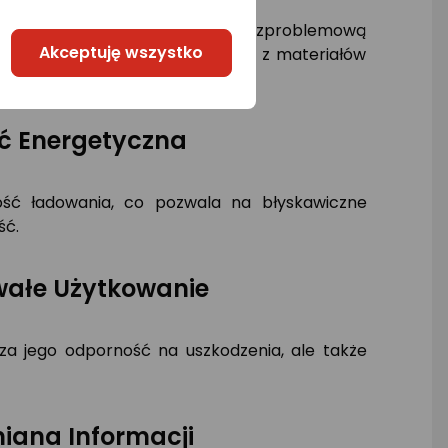
apewnia szybkie ładowanie oraz bezproblemową
Akceptuję wszystko
zawodnego połączenia. Wykonany z materiałów
ć Energetyczna
ość ładowania, co pozwala na błyskawiczne
ść.
wałe Użytkowanie
za jego odporność na uszkodzenia, ale także
iana Informacji