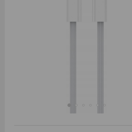
AGD małe
Dom i ogród
Biuro i firma
Sport i turystyka
Zabawki i dziecko
Uroda i zdrowie
Supermarket
Strefa marek