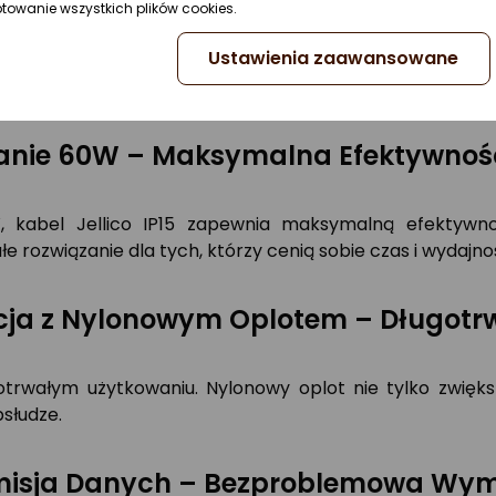
ptowanie wszystkich plików cookies.
i 1 metra to akcesorium o wysokiej wydajności, które z
Ustawienia zaawansowane
anowi idealne rozwiązanie dla osób poszukujących nie
 użytkowanie oraz częste manipulacje.
anie 60W – Maksymalna Efektywnoś
0W, kabel Jellico IP15 zapewnia maksymalną efektywn
 rozwiązanie dla tych, którzy cenią sobie czas i wydajno
cja z Nylonowym Oplotem – Długotr
otrwałym użytkowaniu. Nylonowy oplot nie tylko zwięks
bsłudze.
misja Danych – Bezproblemowa Wym