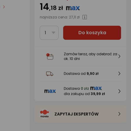
14
i
,18 zł
najniższa cena:
27,11 zł
Do koszyka
1
Zamów teraz, aby odebrać za
ok.
10 dni
Dostawa od
9,90 zł
Dostawa
0 zł
z
dla zakupu od
39,99 zł
ZAPYTAJ EKSPERTÓW