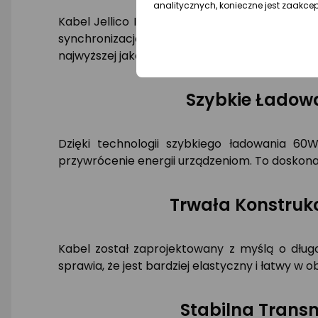
analitycznych, konieczne jest zaakce
Kabel Jellico IP15 USB-C na USB-C o długośc
synchronizację danych. Dzięki mocy 60W, st
najwyższej jakości, jest odporny na codzienne
Szybkie Ładow
Dzięki technologii szybkiego ładowania 6
przywrócenie energii urządzeniom. To doskonałe
Trwała Konstruk
Kabel został zaprojektowany z myślą o dług
sprawia, że jest bardziej elastyczny i łatwy w o
Stabilna Trans