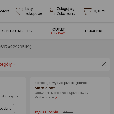
Listy
Zaloguj się
ontakt
0,00 zł
zakupowe
Załóż konto
OUTLET
KONFIGURATOR PC
PORADNIKI
Raty 10x0%
 (6974929205119)
zegóły
Sprzedaje i wysyła przedsiębiorca:
Morele.net
Obowiązki Morele.net I Sprzedawcy
Brak danych
Marketplace.
odobne
12,93 zł taniej
27,11 zł