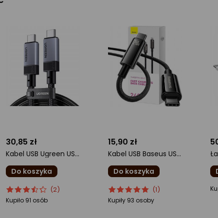
30,85 zł
15,90 zł
5
Kabel USB Ugreen USB-C - USB-C 1 m Szary (65175)
Kabel USB Baseus USB-C - USB-C 1 m Czarny (CAWJ040001)
Do koszyka
Do koszyka
ocena
Ocena
ocena
Ocena
o
Ku
(2)
(1)
produktu
produktu
produktu
produktu
pr
Kupiło 91 osób
Kupiły 93 osoby
3.5/5
5/5
0/
gwiazdki
gwiazdki
gw