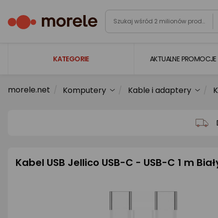
KATEGORIE
AKTUALNE PROMOCJE
morele.net
Komputery
Kable i adaptery
K
Laptopy
Komputery
Podzespoły komputerowe
Gaming
Kabel USB Jellico USB-C - USB-C 1 m Bia
Smartfony i smartwatche
Telewizory i audio
Foto i kamery
AGD duże