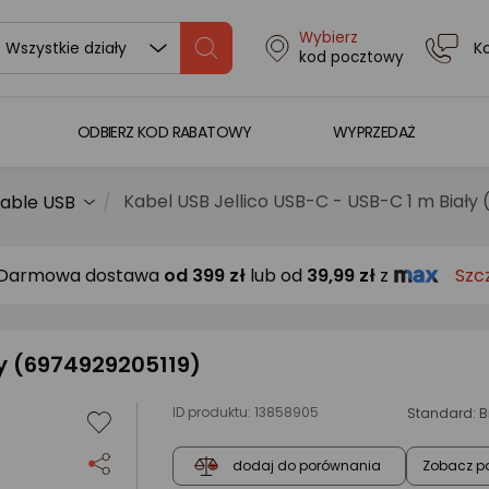
Wybierz
K
Wszystkie działy
kod pocztowy
ODBIERZ KOD RABATOWY
WYPRZEDAŻ
Kabel USB Jellico USB-C - USB-C 1 m Biały
able USB
Darmowa dostawa
od
399 zł
lub od
39,99 zł
z
Szc
ły (6974929205119)
ID produktu:
13858905
Standard: 
Zobacz p
dodaj do porównania