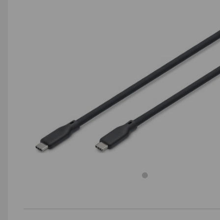
AGD małe
Dom i ogród
Biuro i firma
Sport i turystyka
Zabawki i dziecko
Uroda i zdrowie
Supermarket
Strefa marek