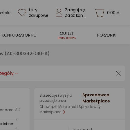
Listy
Zaloguj się
ontakt
0,00 zł
zakupowe
Załóż konto
OUTLET
KONFIGURATOR PC
PORADNIKI
Raty 10x0%
rny (AK-300342-010-S)
zegóły
Sprzedawca
Sprzedaje i wysyła
przedsiębiorca:
Marketplace
Obowiązki Morele.net I Sprzedawcy
andard: 3.2
Marketplace.
odobne
lub kup od