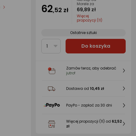
Morele za
62
i
,52 zł
69,89 zł
Więcej
propozycji (11)
Ostatnie sztuki
Do koszyka
1
Zamów teraz, aby odebrać
jutro
!
Dostawa od
10,45 zł
PayPo - zapłać za 30 dni
Więcej propozycji
(11)
od
62,52
zł