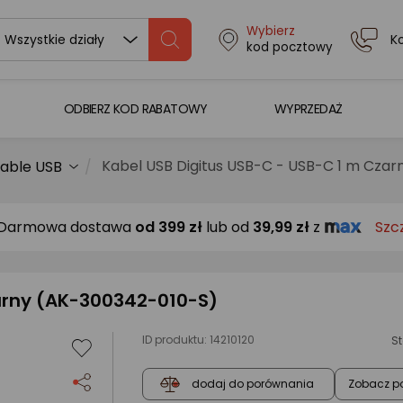
Wybierz
K
Wszystkie działy
kod pocztowy
ODBIERZ KOD RABATOWY
WYPRZEDAŻ
Kabel USB Digitus USB-C - USB-C 1 m Cza
able USB
Darmowa dostawa
od
399 zł
lub od
39,99 zł
z
Szc
zarny (AK-300342-010-S)
ID produktu:
14210120
St
Zobacz p
dodaj do porównania