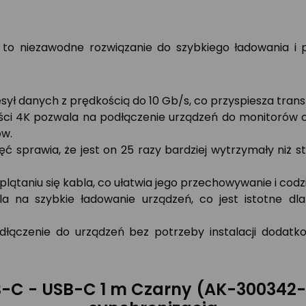
 to niezawodne rozwiązanie do szybkiego ładowania i p
ył danych z prędkością do 10 Gb/s, co przyspiesza transf
ści 4K pozwala na podłączenie urządzeń do monitorów o w
ów.
ć sprawia, że jest on 25 razy bardziej wytrzymały niż s
 plątaniu się kabla, co ułatwia jego przechowywanie i cod
 na szybkie ładowanie urządzeń, co jest istotne dla
odłączenie do urządzeń bez potrzeby instalacji doda
B-C - USB-C 1 m Czarny (AK-300342-