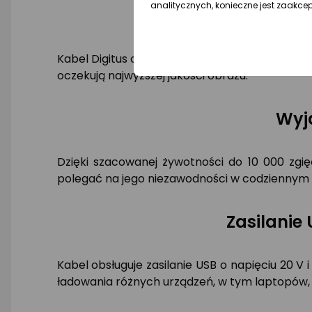
analitycznych, konieczne jest zaakce
Kabel Digitus obsługuje transmisję wideo w ro
oczekują najwyższej jakości obrazu.
Wyj
Dzięki szacowanej żywotności do 10 000 zgię
polegać na jego niezawodności w codziennym 
Zasilanie
Kabel obsługuje zasilanie USB o napięciu 20 V
ładowania różnych urządzeń, w tym laptopów,