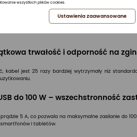
ptowanie wszystkich plików cookies.
Obsługa rozdzielczości 4K przy 60Hz
Ustawienia zaawansowane
zdzielczości 4K przy 60Hz, co czyni go idealnym wyborem 
ątkowa trwałość i odporność na zgin
ć, kabel jest 25 razy bardziej wytrzymały niż standa
użytkowaniu.
 USB do 100 W – wszechstronność za
 i prądzie 5 A, co pozwala na maksymalne zasilanie do 10
 smartfonów i tabletów.