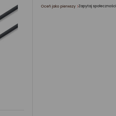
Zapytaj społecznośc
Oceń jako pierwszy
ocena
produktu
0/5
gwiazdki