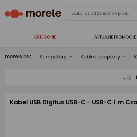
KATEGORIE
AKTUALNE PROMOCJE
morele.net
Komputery
Kable i adaptery
K
Laptopy
Komputery
Podzespoły komputerowe
Gaming
Kabel USB Digitus USB-C - USB-C 1 m C
Smartfony i smartwatche
Telewizory i audio
Foto i kamery
AGD duże