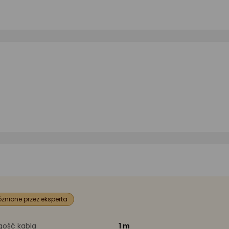
żnione przez eksperta
gość kabla
1 m