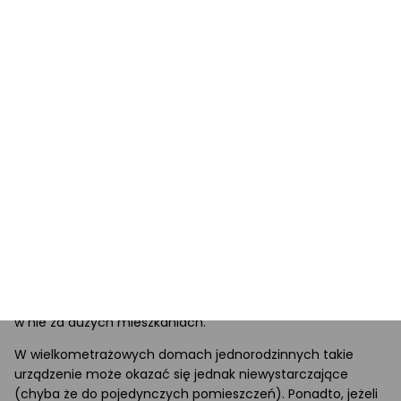
zainstalowany. Na szczęście oferta rynkowa pod tym
względem jest bardzo rozbudowana.
Wielu producentów kusi nas za sprawą rozmaitych
dodatków, które są instalowane w nawilżaczach. Chyba
najbardziej przydatnym z nich jest
higrostat
, który
kontroluje poziom wilgotności panującej w pomieszczeniu.
Dzięki niemu nawilżacz włącza się automatycznie, gdy
wartość ta okaże się nieodpowiednia. Higrostaty najczęściej
spotykane są w nawilżaczach ultradźwiękowych.
Czy warto kupić nawilżacz powietrza do 200 zł?
Oczywiście trudno na to pytanie odpowiedzieć
jednoznacznie, bo wszystko zależy od tego, czego oczekuje
konkretna osoba.
Nawilżacz powietrza do 200 zł z
pewnością spełni swoją podstawową funkcję
, zwłaszcza
w nie za dużych mieszkaniach.
W wielkometrażowych domach jednorodzinnych takie
urządzenie może okazać się jednak niewystarczające
(chyba że do pojedynczych pomieszczeń). Ponadto, jeżeli