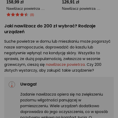
158,99 zł
126,91 zł
Nawilżacz powietrza Xiaomi Smart Humidif ...
Nawilżacz powietrza Deerma LD220 Biały
(8)
Jaki nawilżacz do 200 zł wybrać? Rodzaje
urządzeń
Suche powietrze w domu lub mieszkaniu może pogorszyć
nasze samopoczucie, doprowadzić do kaszlu lub
negatywnie wpłynąć na kondycję skóry. Wszystko to
sprawia, że dużą popularnością, zwłaszcza w sezonie
grzewczym, cieszą się
nawilżacze powietrza
. Czy 200
złotych wystarczy, aby zakupić takie urządzenie?
Uwaga!
Zadanie nawilżacza opiera się na zwiększeniu
poziomu wilgotności panującej w
pomieszczeniu. Wiele urządzeń dodatkowo
doprowadza do jego oczyszczenia, co w sposób
pozytywny wpływa na komfort życia. O