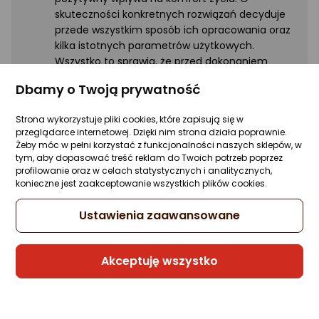
skuteczności konkretnych rozwiązań decyduje
przede wszystkim sposób ich opracowania oraz
kilka istotnych parametrów użytkowych.
Wszystko to sprawia, że przed dokonaniem
ostatecznej decyzji warto dokładnie
Dbamy o Twoją prywatność
przeanalizować dostępne opcje.
Strona wykorzystuje pliki cookies, które zapisują się w
Pierwszą decyzją, jaką powinniśmy podjąć, jest wybór
przeglądarce internetowej. Dzięki nim strona działa poprawnie.
Żeby móc w pełni korzystać z funkcjonalności naszych sklepów, w
rodzaju urządzenia. Najbardziej podstawowe i najtańsze to
tym, aby dopasować treść reklam do Twoich potrzeb poprzez
specjalnie montowane
nawilżacze na kaloryfer
. Pod
profilowanie oraz w celach statystycznych i analitycznych,
wpływem ciepła wytwarzana jest para, która nawilża
konieczne jest zaakceptowanie wszystkich plików cookies.
powietrze. Rozwiązanie to jest bardzo tanie, także ze
względu na fakt, że nie wymaga użycia prądu, warto jednak
Ustawienia zaawansowane
podkreślić, że jego wydajność pozostawia wiele do
życzenia. Wilgotność zwiększona jest tylko w niewielkim
stopniu i to na bardzo małym obszarze.
Dysponując
Akceptuję wszystko
budżetem do 200 zł zdecydowanie lepiej skupić się na
innych rodzajach nawilżaczy powietrza.
Dużo większą popularnością cieszą się urządzenia zasilane