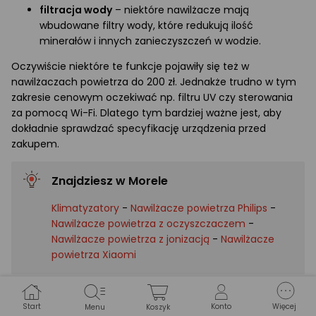
filtracja wody
– niektóre nawilżacze mają
wbudowane filtry wody, które redukują ilość
minerałów i innych zanieczyszczeń w wodzie.
Oczywiście niektóre te funkcje pojawiły się też w
nawilżaczach powietrza do 200 zł. Jednakże trudno w tym
zakresie cenowym oczekiwać np. filtru UV czy sterowania
za pomocą Wi-Fi. Dlatego tym bardziej ważne jest, aby
dokładnie sprawdzać specyfikację urządzenia przed
zakupem.
Znajdziesz w Morele
Klimatyzatory
-
Nawilżacze powietrza Philips
-
Nawilżacze powietrza z oczyszczaczem
-
Nawilżacze powietrza z jonizacją
-
Nawilżacze
powietrza Xiaomi
Polecane artykuły
Start
Konto
Więcej
Menu
Koszyk