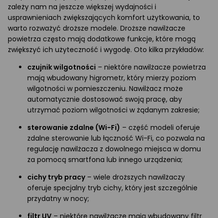
zależy nam na jeszcze większej wydajności i
usprawnieniach zwiększających komfort użytkowania, to
warto rozważyć droższe modele. Droższe nawilżacze
powietrza często mają dodatkowe funkcje, które mogą
zwiększyć ich użyteczność i wygodę. Oto kilka przykładów:
czujnik wilgotności
– niektóre nawilżacze powietrza
mają wbudowany higrometr, który mierzy poziom
wilgotności w pomieszczeniu. Nawilżacz może
automatycznie dostosować swoją pracę, aby
utrzymać poziom wilgotności w żądanym zakresie;
sterowanie zdalne (Wi-Fi)
– część modeli oferuje
zdalne sterowanie lub łączność Wi-Fi, co pozwala na
regulację nawilżacza z dowolnego miejsca w domu
za pomocą smartfona lub innego urządzenia;
cichy tryb pracy
– wiele droższych nawilżaczy
oferuje specjalny tryb cichy, który jest szczególnie
przydatny w nocy;
filtr UV
– niektóre nawilżacze mają wbudowany filtr