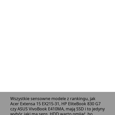
Extensa 15 EX215-31, który daje solidną
wydajność do pracy i nauki w niższej cenie.
Czy za 1500 zł można kupić dobry laptop
gamingowy?
Nie, w tym budżecie nie ma realnych laptopów
gamingowych. Najlepsze, co możesz wybrać, to
HP EliteBook 830 G7 do pracy i lekkich
zastosowań albo Acer Extensa 15 EX215-31 do
codziennych zadań – gry to tylko bardzo lekkie
tytuły.
SSD czy HDD w laptopie do 1500 zł – który
dysk wybrać?
Wszystkie sensowne modele z rankingu, jak
Acer Extensa 15 EX215-31, HP EliteBook 830 G7
czy ASUS VivoBook E410MA, mają SSD i to jedyny
wybór, jaki ma sens. HDD warto omijać, bo