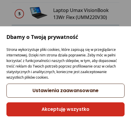
Laptop Umax VisionBook
5
13Wr Flex (UMM220V30)
Dbamy o Twoją prywatność
Recenzje produktów
Strona wykorzystuje pliki cookies, które zapisują się w przeglądarce
internetowej. Dzięki nim strona działa poprawnie. Żeby móc w pełni
korzystać z funkcjonalności naszych sklepów, w tym, aby dopasować
Laptop Acer Extensa 15
1494.29 zł
treść reklam do Twoich potrzeb poprzez profilowanie oraz w celach
1
EX215-31 (NX.EFTEP.00G)
statystycznych i analitycznych, konieczne jest zaakceptowanie
wszystkich plików cookies.
☆☆☆☆☆
(–)
Ustawienia zaawansowane
Dysk SSD M.2 PCIe: 256 GB
Liczba rdzeni / wątków: 4/4
Czas pracy na baterii: 6.5 h
Akceptuję wszystko
Karta sieciowa: 1 Gb/s
Klawiatura: Pełnowymiarowa
Kamera: Z kamerą