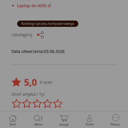
Laptop do 4000 zł
Rankingi sprzętu komputerowego
Udostępnij
Data utworzenia:
03.06.2026
5,0
9
ocen
Oceń artykuł i Ty!
ocena
Ocena
produktu
produktu
0/5
gwiazdki
Start
Menu
Konto
Więcej
Koszyk