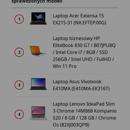
sprawdzonych modeli
Laptop Acer Extensa 15
1
1
EX215-31 (NX.EFTEP.00G)
Laptop biznesowy HP
EliteBook 830 G7 / B07JPU8Q
1
/ Intel Core i7 / 8GB / SSD
2
256GB / Intel UHD / FullHD /
Win 11 Pro
Laptop Asus Vivobook
1
3
E410MA (E410MA-EK316T)
Laptop Lenovo IdeaPad Slim
3 Chrome 14M868 Kompanio
1
4
520 / 8 GB / 128 GB / Chrome
Os (82XJ003QPB)