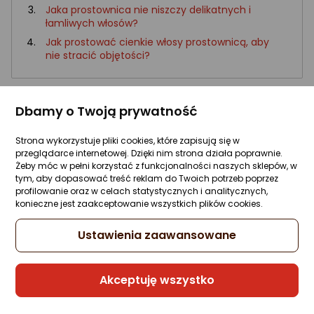
Jaka prostownica nie niszczy delikatnych i
łamliwych włosów?
Jak prostować cienkie włosy prostownicą, aby
nie stracić objętości?
Delikatne i cienkie włosy to nie powód, aby regyznować ze
Dbamy o Twoją prywatność
stylizacji włosów prostownicą. Kluczem jest odpowiednie
dobranie urządzenia do naszych potrzeb.
Strona wykorzystuje pliki cookies, które zapisują się w
Prostownica do cienkich włosów – jaką wybrać?
przeglądarce internetowej. Dzięki nim strona działa poprawnie.
Żeby móc w pełni korzystać z funkcjonalności naszych sklepów, w
Kobiety z cienkimi włosami mają problemy z pielęgnacją
tym, aby dopasować treść reklam do Twoich potrzeb poprzez
profilowanie oraz w celach statystycznych i analitycznych,
tak samo jak panie o bujnych fryzurach. Potrafią się one
konieczne jest zaakceptowanie wszystkich plików cookies.
puszyć, elektryzować, skręcać lub falować zupełnie inaczej
niż by tego chciała ich posiadaczka. Na szczęście z
Ustawienia zaawansowane
pomocą przy rozwiązywaniu tego typu problemów
wyruszyło wiele firm, oferując różnego rodzaju prostownice.
Niestety, używając nieprzystosowanego urządzenia, lub
Akceptuję wszystko
robiąc to mało uważnie, można przesuszyć, a nawet
przypalić włosy.