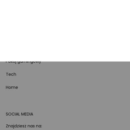
Koszty gospodarowania
odpadami
Bezpieczeństwo
produktów
Dotacje i dofinansowania
Kody rabatowe
Pokój gamingowy
Tech
Home
SOCIAL MEDIA
Znajdziesz nas na: