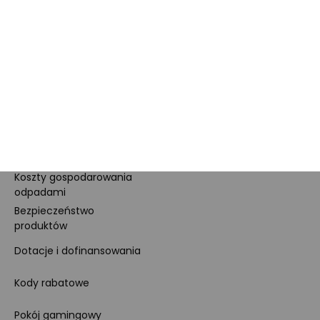
Kariera
Dla prasy
Polityka prywatności i
cookies
Ustawienia cookies
Regulamin sklepu
Koszty gospodarowania
odpadami
Bezpieczeństwo
produktów
Dotacje i dofinansowania
Kody rabatowe
Pokój gamingowy