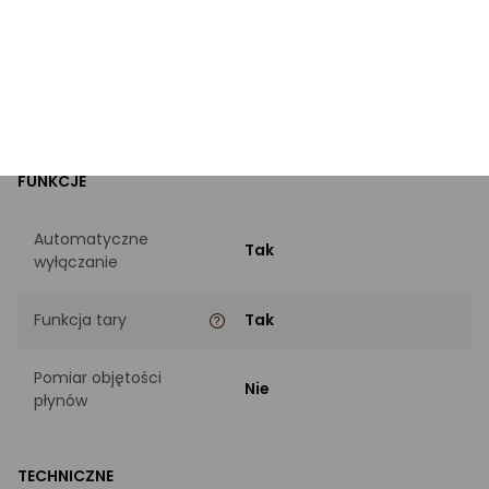
Styl
Nowoczesne
Kolor
Białe
FUNKCJE
Automatyczne
Tak
wyłączanie
Funkcja tary
Tak
Pomiar objętości
Nie
płynów
TECHNICZNE