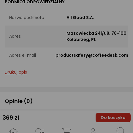
PODMIOT ODPOWIEDZIALNY
Nazwa podmiotu
All Good S.A.
Mazowiecka 24i/u9, 78-100
Adres
Kołobrzeg, PL
Adres e-mail
productsafety@coffeedesk.com
Drukuj opis
Opinie
(0)
Produkt nie ma jeszcze opinii.
369
zł
Do koszyka