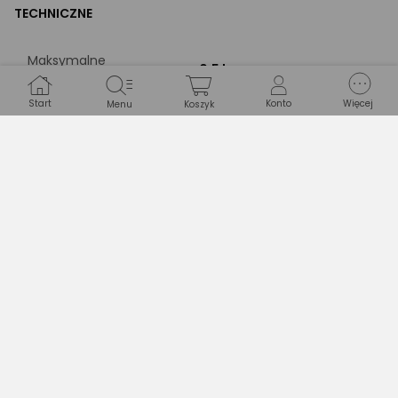
TECHNICZNE
Maksymalne
0.5 kg
obciążenie
Start
Konto
Więcej
Menu
Koszyk
Dokładność pomiaru
0.01 g
Drukuj opis
Opinie
(0)
Produkt nie ma jeszcze opinii.