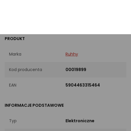
Typ
Elektroniczne
PRODUKT
Marka
Ruhhy
Kod producenta
00019899
EAN
5904463315464
INFORMACJE PODSTAWOWE
Typ
Elektroniczne