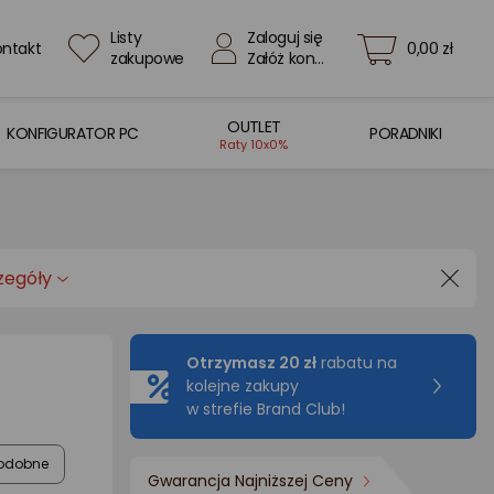
Listy
Zaloguj się
ontakt
0,00 zł
zakupowe
Załóż konto
OUTLET
KONFIGURATOR PC
PORADNIKI
Raty 10x0%
zegóły
Otrzymasz 20 zł
rabatu na
kolejne zakupy
w strefie Brand Club!
odobne
Gwarancja Najniższej Ceny