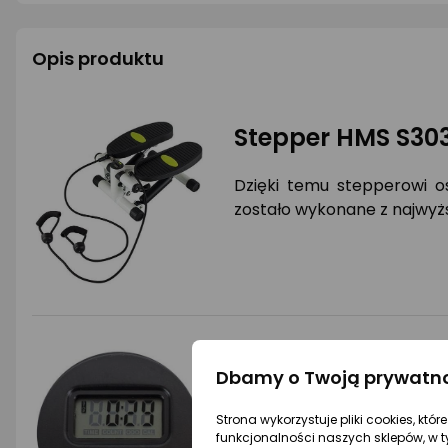
Opis produktu
Stepper HMS S30
Dzięki temu stepperowi o
zostało wykonane z najwyż
Postaw na jakość
Dbamy o Twoją prywatn
Urządzenie zostało zaproje
Strona wykorzystuje pliki cookies, któ
i wysportowanej sylwetki
funkcjonalności naszych sklepów, w t