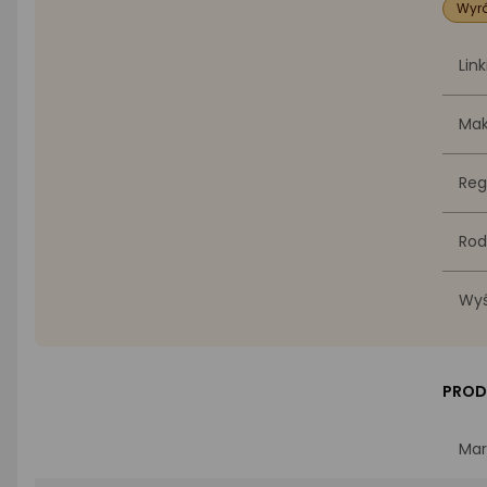
Wyró
Link
Mak
Reg
Rod
Wyś
PROD
Mar