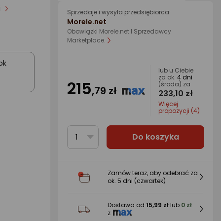
i
Sprzedaje i wysyła przedsiębiorca:
Morele.net
Obowiązki Morele.net I Sprzedawcy
Marketplace.
ok
lub u Ciebie
za ok.
4 dni
215
(środa) za
,79 zł
233,10 zł
Więcej
propozycji (4)
Do koszyka
1
Zamów teraz, aby odebrać za
ok.
5 dni
(czwartek)
Dostawa od
15,99 zł
lub
0 zł
z