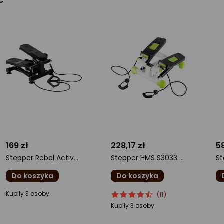
169 zł
228,17 zł
5
Stepper Rebel Active RBA-3229
Stepper HMS S3033 Zielony
Do koszyka
Do koszyka
ocena
ocena
Ocena
o
Kupiły 3 osoby
(11)
produktu
produktu
produktu
pr
Kupiły 3 osoby
0/5
4.5/5
0/
gwiazdki
gwiazdki
gw