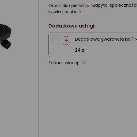
Zapytaj społecznośc
Oceń jako pierwszy
ocena
Kupiła 1 osoba
produktu
0/5
gwiazdki
Dodatkowe usługi:
Dodatkowa gwarancja na 1 r
24 zł
Zobacz więcej