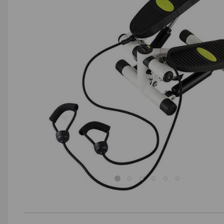
AGD małe
Dom i ogród
Biuro i firma
Sport i turystyka
Zabawki i dziecko
Uroda i zdrowie
Supermarket
Strefa marek