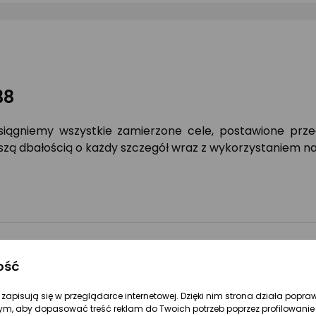
38
siągniemy wszystkie zamierzone cele, postawione prz
szą dbałością o każdy szczegół wraz z wykorzystaniem na
 swojego treningu!
ość
ktowane by zmaksymalizować efekty ćwiczeń mięśni dolnyc
re zapisują się w przeglądarce internetowej. Dzięki nim strona działa popra
 jest możliwe bez wychodzenia z domu! Ćwiczenia moż
ym, aby dopasować treść reklam do Twoich potrzeb poprzez profilowanie 