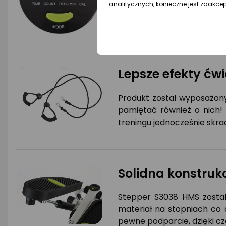
analitycznych, konieczne jest zaakce
(góra, dół). Trening przyśpi
Lepsze efekty ćw
Produkt został wyposażony
pamiętać również o nich! 
treningu jednocześnie skrac
Solidna konstruk
Stepper S3038 HMS został
materiał na stopniach co 
pewne podparcie, dzięki cz