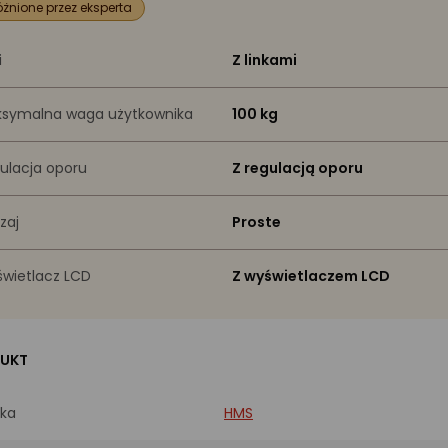
żnione przez eksperta
i
Z linkami
symalna waga użytkownika
100 kg
ulacja oporu
Z regulacją oporu
zaj
Proste
wietlacz LCD
Z wyświetlaczem LCD
UKT
ka
HMS