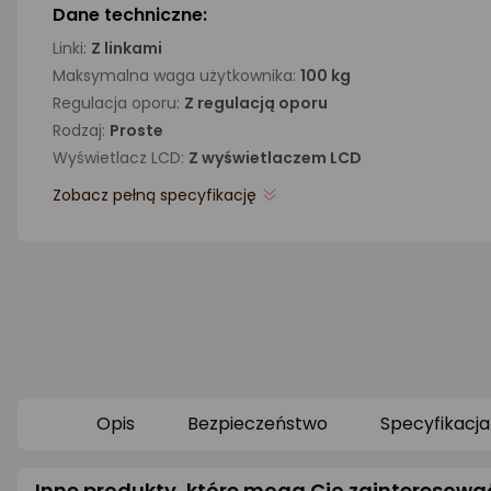
Dane techniczne:
Linki:
Z linkami
Maksymalna waga użytkownika:
100 kg
Regulacja oporu:
Z regulacją oporu
Rodzaj:
Proste
Wyświetlacz LCD:
Z wyświetlaczem LCD
Zobacz pełną specyfikację
Opis
Bezpieczeństwo
Specyfikacja
Inne produkty, które mogą Cię zainteresowa