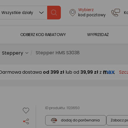
Wybierz
K
Wszystkie działy
kod pocztowy
ODBIERZ KOD RABATOWY
WYPRZEDAŻ
Stepper HMS S3038
Steppery
Darmowa dostawa
od
399 zł
lub od
39,99 zł
z
Szc
ID produktu:
1123650
Zobacz p
dodaj do porównania