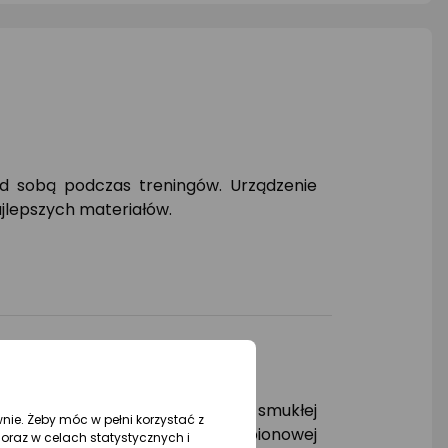
gwiazdki
ed sobą podczas treningów. Urządzenie
jlepszych materiałów.
h partii ciała. Teraz uzyskanie smukłej
wnie. Żeby móc w pełni korzystać z
na wykonywać w płaszczyźnie pionowej
oraz w celach statystycznych i