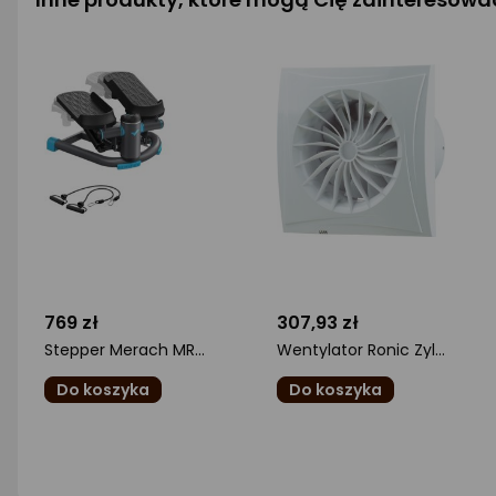
769 zł
307,93 zł
Stepper Merach MR-2403
Wentylator Ronic Zyle Household fan BLAUBERG Sileo 100, DN100
Do koszyka
Do koszyka
ocena
ocena
produktu
produktu
0/5
0/5
gwiazdki
gwiazdki