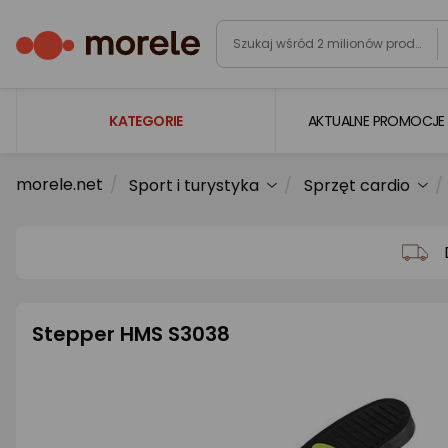
KATEGORIE
AKTUALNE PROMOCJE
morele.net
Sport i turystyka
Sprzęt cardio
Laptopy
Komputery
Podzespoły komputerowe
Gaming
Stepper HMS S3038
Smartfony i smartwatche
Telewizory i audio
Foto i kamery
AGD duże