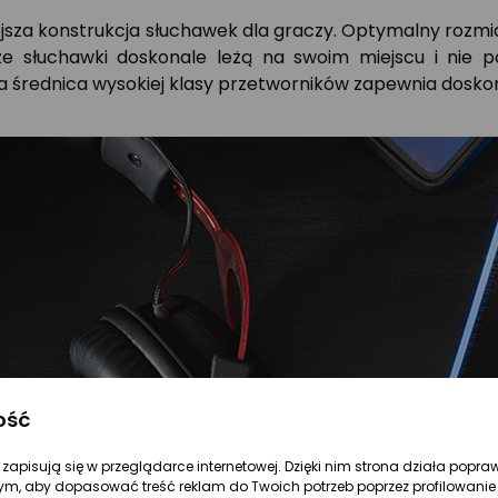
jsza konstrukcja słuchawek dla graczy. Optymalny rozmi
, że słuchawki doskonale leżą na swoim miejscu i ni
ża średnica wysokiej klasy przetworników zapewnia dosk
ość
re zapisują się w przeglądarce internetowej. Dzięki nim strona działa popra
ym, aby dopasować treść reklam do Twoich potrzeb poprzez profilowanie 