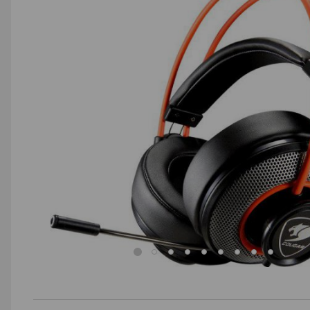
AGD małe
Dom i ogród
Biuro i firma
Sport i turystyka
Zabawki i dziecko
Uroda i zdrowie
Supermarket
Strefa marek