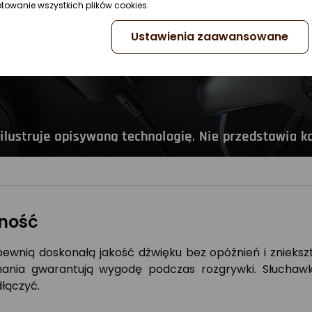
ptowanie wszystkich plików cookies.
Ustawienia zaawansowane
ność
wnią doskonałą jakość dźwięku bez opóźnień i znieksz
nania gwarantują wygodę podczas rozgrywki. Słucha
dłączyć.