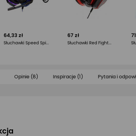
64,33 zł
67 zł
71
Słuchawki Speed Spider OS-830MV Czarne (OS-830MV)
Słuchawki Red Fighter H2 Czerwone (QMRDM02RGR00)
ocena
ocena
o
produktu
produktu
pr
0/5
0/5
0/
gwiazdki
gwiazdki
gw
Opinie (8)
Inspiracje (1)
Pytania i odpow
kcja