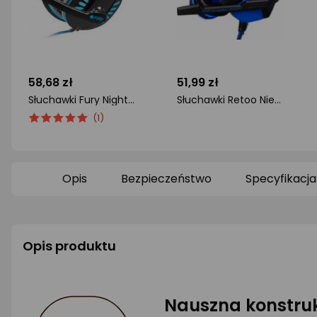
58,68 zł
51,99 zł
Słuchawki Fury NightHawk Niebieskie (NFU-0864)
Słuchawki Retoo Niebieskie (E251)
ocena
Ocena
ocena
(1)
produktu
produktu
produktu
5/5
0/5
gwiazdki
gwiazdki
Opis
Bezpieczeństwo
Specyfikacja
Opis produktu
Nauszna konstru