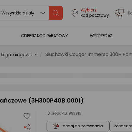
Wybierz
K
Wszystkie działy
kod pocztowy
ODBIERZ KOD RABATOWY
WYPRZEDAŻ
Słuchawki Cougar Immersa 300H Po
wki gamingowe
ańczowe (3H300P40B.0001)
ID produktu:
993915
Zobacz p
dodaj do porównania