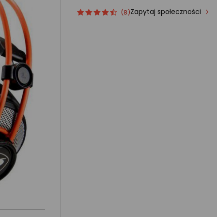
Zapytaj społeczności
Ocena
ocena
(8)
produktu
produktu
4.5/5
gwiazdki