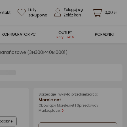
Listy
Zaloguj się
ontakt
0,00 zł
zakupowe
Załóż konto
OUTLET
KONFIGURATOR PC
PORADNIKI
Raty 10x0%
marańczowe (3H300P40B.0001)
Sprzedaje i wysyła przedsiębiorca:
Morele.net
Obowiązki Morele.net I Sprzedawcy
Marketplace.
odobne