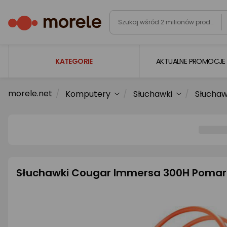
KATEGORIE
AKTUALNE PROMOCJE
morele.net
Komputery
Słuchawki
Słucha
Laptopy
Komputery
Podzespoły komputerowe
Gaming
Smartfony i smartwatche
Słuchawki Cougar Immersa 300H Pomar
Telewizory i audio
Foto i kamery
AGD duże