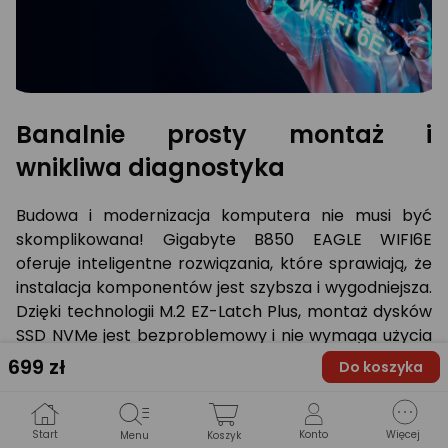
Banalnie prosty montaż i
wnikliwa diagnostyka
Budowa i modernizacja komputera nie musi być
skomplikowana! Gigabyte B850 EAGLE WIFI6E
oferuje inteligentne rozwiązania, które sprawiają, że
instalacja komponentów jest szybsza i wygodniejsza.
Dzięki technologii M.2 EZ-Latch Plus, montaż dysków
SSD NVMe jest bezproblemowy i nie wymaga użycia
narzędzi. PCIe EZ-Latch Plus ułatwia instalację i
699
zł
Do koszyka
wymianę karty graficznej, a funkcja Q-Flash Plus
umożliwia aktualizację BIOS-u bez potrzeby
instalowania procesora czy pamięci RAM. Sprawdź i
Start
Konto
Więcej
Menu
Koszyk