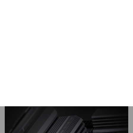
przegrzewaniu się i spadkom wydajności.
Warto wspomnieć również o funkcji Smart Fan 6,
która pozwala na automatyczne dostosowanie
prędkości chłodzenia w zależności od temperatury
podzespołów. Możesz wybrać tryb cichy,
maksymalnej wydajności lub automatyczny,
zapewniając optymalny balans między wydajnością
a kulturą pracy komputera. Dzięki Gigabyte B850
EAGLE WIFI6E możesz cieszyć się stabilnym i
wydajnym systemem, który zachowuje optymalną
temperaturę nawet w najbardziej wymagających
warunkach.