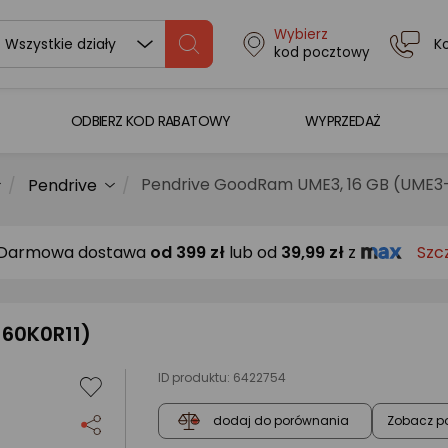
Wybierz
K
Wszystkie działy
kod pocztowy
ODBIERZ KOD RABATOWY
WYPRZEDAŻ
Pendrive GoodRam UME3, 16 GB (UME3-
Pendrive
Darmowa dostawa
od
399 zł
lub od
39,99 zł
z
Szc
160K0R11)
ID produktu:
6422754
Zobacz p
dodaj do porównania