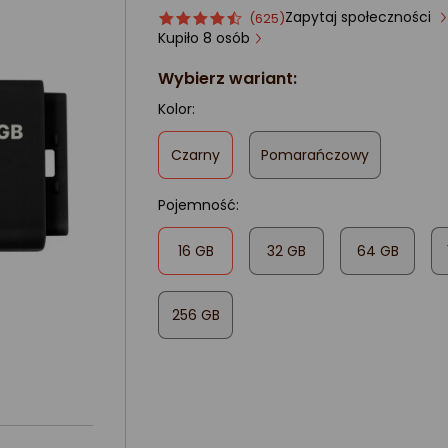
Zapytaj społeczności
Ocena
ocena
(625)
produktu
produktu
Kupiło 8 osób
4.5/5
Wybierz wariant:
gwiazdki
Kolor:
,
Czarny
Pomarańczowy
zaznaczone
Pojemność:
,
16 GB
32 GB
64 GB
zaznaczone
256 GB