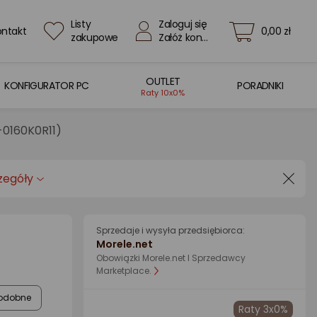
Listy
Zaloguj się
ontakt
0,00 zł
zakupowe
Załóż konto
OUTLET
KONFIGURATOR PC
PORADNIKI
Raty 10x0%
0160K0R11)
zegóły
Sprzedaje i wysyła przedsiębiorca:
Morele.net
Obowiązki Morele.net I Sprzedawcy
Marketplace.
odobne
Raty 3x0%