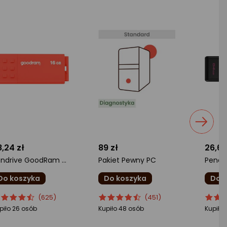
,24 zł
89 zł
26,62
Pendrive GoodRam UME3, 16 GB (UME3-0160O0R11)
Pakiet Pewny PC
Do koszyka
Do koszyka
Do 
cena
cena
ocena
Ocena
ocena
Ocen
(625)
(451)
oduktu
oduktu
produktu
produktu
produ
produ
piło 26 osób
Kupiło 48 osób
Kupiło
5/5
4.5/5
5/5
iazdki
gwiazdki
gwiazd