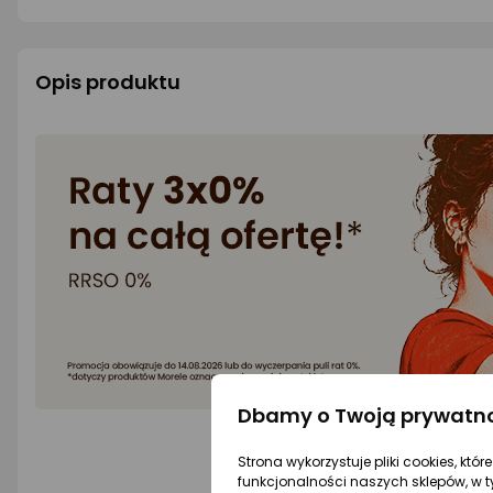
Opis produktu
Dbamy o Twoją prywatn
Strona wykorzystuje pliki cookies, któ
funkcjonalności naszych sklepów, w t