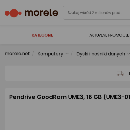
KATEGORIE
AKTUALNE PROMOCJE
morele.net
Komputery
Dyski i nośniki danych
Laptopy
Komputery
Podzespoły komputerowe
Gaming
Pendrive GoodRam UME3, 16 GB (UME3-0
Smartfony i smartwatche
Telewizory i audio
Foto i kamery
AGD duże