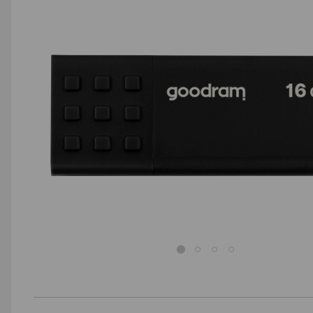
AGD małe
Dom i ogród
Biuro i firma
Sport i turystyka
Zabawki i dziecko
Uroda i zdrowie
Supermarket
Strefa marek