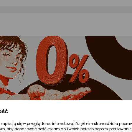
ość
Pendrive GoodRam UME3 256 GB
re zapisują się w przeglądarce internetowej. Dzięki nim strona działa popra
ym, aby dopasować treść reklam do Twoich potrzeb poprzez profilowanie 