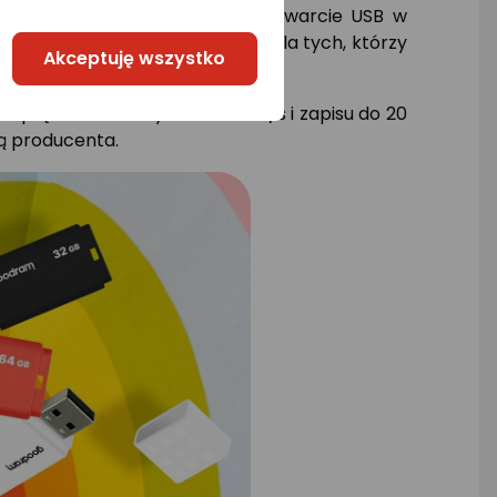
typośligowym wzorem ułatwia otwarcie USB w
nie zgubi. Idealnym rozwiązanie dla tych, którzy
Akceptuję wszystko
 prędkości odczytu do 60 MB/s i zapisu do 20
ą producenta.