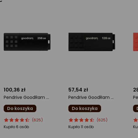
100,36 zł
57,54 zł
28
Pendrive GoodRam UME3, 256 GB (UME3-2560K0R11)
Pendrive GoodRam UME3, 128 GB (UME3-1280K0R11)
Do koszyka
Do koszyka
ocena
Ocena
ocena
Ocena
o
O
(625)
(625)
produktu
produktu
produktu
produktu
pr
pr
Kupiło 6 osób
Kupiło 11 osób
Ku
4.5/5
4.5/5
4.
gwiazdki
gwiazdki
gw