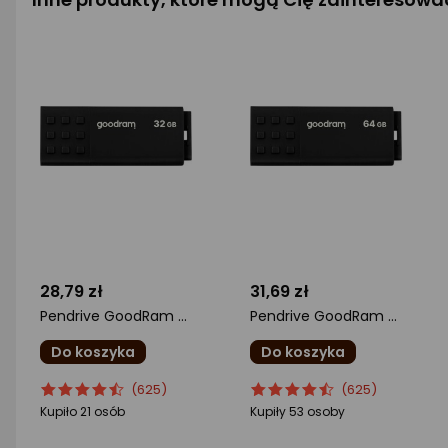
28,79 zł
31,69 zł
Pendrive GoodRam UME3, 32 GB (UME3-0320K0R11)
Pendrive GoodRam UME3, 64 GB (UME3-0640K0R11)
Do koszyka
Do koszyka
ocena
Ocena
ocena
Ocena
(625)
(625)
produktu
produktu
produktu
produktu
Kupiło 21 osób
Kupiły 53 osoby
4.5/5
4.5/5
gwiazdki
gwiazdki