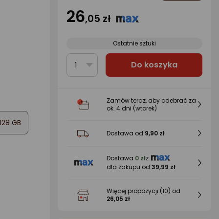
26
,05 zł
Ostatnie sztuki
Do koszyka
1
Zamów teraz, aby odebrać za
ok.
4 dni
(wtorek)
128 GB
Dostawa od
9,90 zł
Dostawa
0 zł
z
dla zakupu od
39,99 zł
Więcej propozycji
(10)
od
26,05 zł