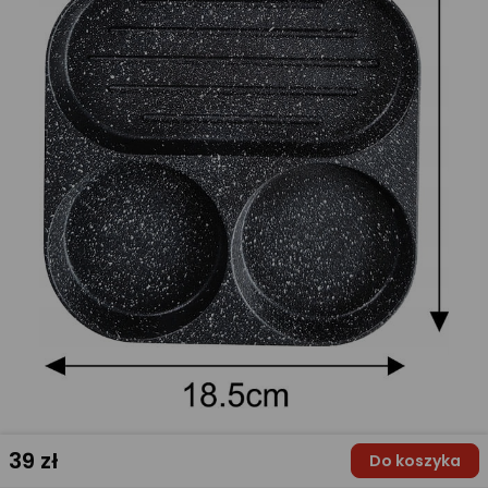
39
zł
Do koszyka
Błąd w opisie? Zgłoś!