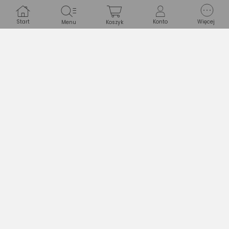
Start
Konto
Więcej
Menu
Koszyk
Bezpieczeństwo
PLIKI DO POBRANIA:
Instrukcja bezpieczeństwa
Specyfikacja
Wyróżnione przez eksperta
Pokrywka
Nie