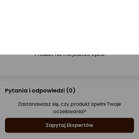
Drukuj opis
Opinie
(0)
Produkt nie ma jeszcze opinii.
Pytania i odpowiedzi
(0)
Zastanawiasz się, czy produkt spełni Twoje
oczekiwania?
Zapytaj Ekspertów