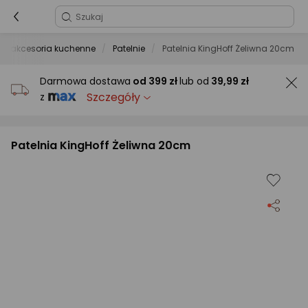
a i akcesoria kuchenne
Patelnie
Patelnia KingHoff Żeliwna 20cm
Darmowa dostawa
od
399 zł
lub od
39,99 zł
Szczegóły
z
Patelnia KingHoff Żeliwna 20cm