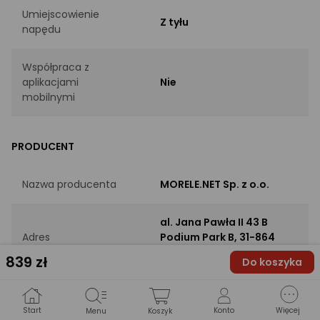
Umiejscowienie
Z tyłu
napędu
Współpraca z
aplikacjami
Nie
mobilnymi
PRODUCENT
Nazwa producenta
MORELE.NET Sp. z o.o.
al. Jana Pawła II 43 B
Adres
Podium Park B, 31-864
Kraków, PL
839
zł
Do koszyka
Adres e-mail
biuroodr@morele.net
Start
Konto
Więcej
Menu
Koszyk