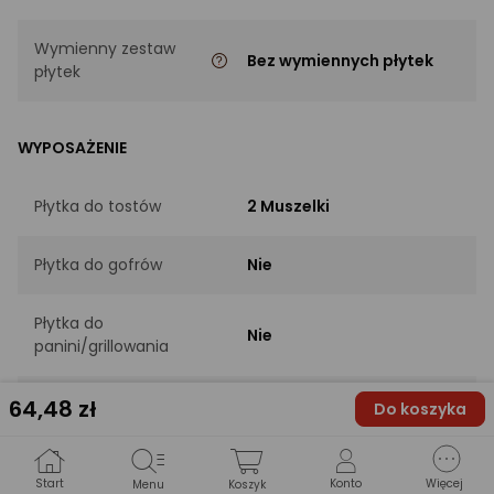
Wymienny zestaw
Bez wymiennych płytek
płytek
WYPOSAŻENIE
Płytka do tostów
2 Muszelki
Płytka do gofrów
Nie
Płytka do
Nie
panini/grillowania
64
,48 zł
Płytka do ciastek
Nie
Do koszyka
Płytka do wafli
Nie
Start
Konto
Więcej
Menu
Koszyk