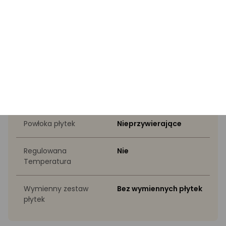
Specyfikacja
Wyróżnione przez eksperta
Kolor
Czarne
Moc
1000 W
Powłoka płytek
Nieprzywierające
Regulowana
Nie
Temperatura
Wymienny zestaw
Bez wymiennych płytek
płytek